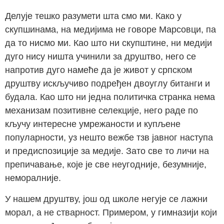
Делује тешко разумети шта смо ми. Како у
скупшинама, на медијима не говоре Марсовци, па
да то нисмо ми. Као што ни скупштине, ни медији
дуго нису ништа учинили за друштво, него се
напротив дуго намеће да је живот у српском
друштву искључиво подређен двоуглу битанги и
будала. Као што ни једна политичка странка нема
механизам позитивне селекције, него раде по
кључу интересне умрежаности и купљене
популарности, уз нешто вежбе тзв јавног наступа
и предиспозиције за медије. Зато све то личи на
препичавање, које је све неугодније, безумније,
неморалније.
У нашем друштву, још од школе негује се лажни
морал, а не стварност. Примером, у гимназији који