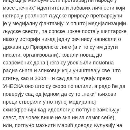
масе „течних“ идентитета и лабавих личности који
негирају реалност људске природе претварајући
је у медијалну фантазију. У општој медијализацији
људске свести, па српске цркве постају шиптарске
иако у историји никад једну реч нису написали о
држави до Призренске лиге (а и то су им други
писали, организовали), ковали новац до
савремених дана (него су увек били помоћна
радна снага и зликовци који уништавају све што
стигну, као и 2004 – и сад да ти чувају преко
УНЕСКА оно што су скоро попалили, а радо ће да
поверују сад од једном да су то „неки“ њихови
преци створили у потпуној медијалној
схизофренији кад идеологије потпуно замењују
свест, па човек више не зна ни за самог себе),
или, потпуно махнити Марић доводи Кулувију на