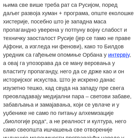
њима све више треба рат са Русијом, поред
даљег развоја хуман + програма, опште еколошке
хистерије, посебно што је западна маса
пропагандно уверена у потпуну војну слабост и
техничку заосталост Русије (јер се тамо не праве
Ајфони, а изгледа ни фенови), како то Билдов
уредник са гађењем опомиње Орбана у
интервју
,
а овај га упозорава да се ману веровања у
властиту пропаганду, него да се држе као и он
историјског искуства. Што је искрено данас
изузетно тешко, кад свуда на западу пре свега
преовладавају медијални пара – светови забаве,
забављања и замајавања, који се увлаче и у
уџбенике не само по питању алхемизације
„биологије рода“, а не реалност и култура, него
само свеопшта ишчашења све отвореније
индукције малоумности претварајући народе у