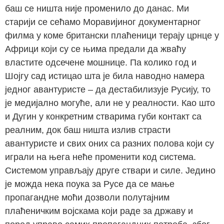
баш се ништа није променило до данас. Ми
старији се сећамо Моравијиног документарног
филма у коме британски плаћеници терају црнце у
Африци који су се њима предали да жваћу
властите одсечене мошнице. Па колико год и
Шојгу сад истицао шта је била наводно намера
једног авантуристе – да дестабилизује Русију, то
је медијално могуће, али не у реалности. Као што
и Дугин у конкретним стварима губи контакт са
реалним, док баш ништа излив страсти
авантуристе и свих оних са разних полова који су
играли на њега неће променити код система.
Системом управљају друге ствари и силе. Једино
је можда нека поука за Русе да се мање
пропагандне моћи дозволи полутајним
плаћеничким војскама који раде за државу и