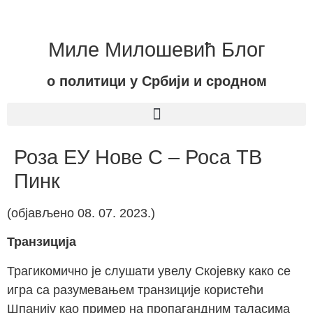
Миле Милошевић Блог
о политици у Србији и сродном
Роза ЕУ Нове С – Роса ТВ
Пинк
(објављено 08. 07. 2023.)
Транзиција
Трагикомично је слушати увелу Скојевку како се
игра са разумевањем транзиције користећи
Шпанију као пример на пропагандним таласима