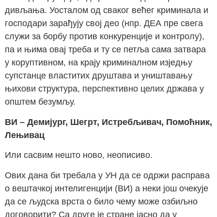
дивљања. Уосталом од сваког већег криминала и
господари зарађују свој део (нпр. ДЕА пре свега
служи за борбу против конкуренције и контролу),
па и њима овај треба и ту се петља сама затвара
у коруптивном, на крају криминалном изједњу
супстанце властитих друштава и уништавању
њихови структура, перспективно целих држава у
општем безумљу.
ВИ – Демијург, Шегрт, Истребљивач, Помоћник,
Лењивац
Или сасвим нешто ново, неописиво.
Ових дана би требала у УН да се одржи расправа
о вештачкој интелигенцији (ВИ) а неки још очекује
да се људска врста о било чему може озбиљно
договорити? Са друге је стране јасно да у