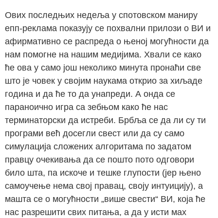
Ових последњих недеља у спотовском маниру
епп-реклама показују се похвални прилози о ВИ и
афирмативно се распреда о њеној могућности да
нам помогне на нашим медијима. Хвали се како
ће ова у само још неколико минута пронаћи све
што је човек у својим наукама открио за хиљаде
година и да ће то да унапреди. А онда се
параноично игра са зебњом како ће нас
терминаторски да истреби. Брбља се да ли су ти
програми већ досегли свест или да су само
симулација сложених алгоритама по задатом
правцу очекивања да се пошто пото одговори
било шта, па искоче и тешке глупости (јер њено
самоучење нема свој правац, своју интуицију), а
машта се о могућности „више свести“ ВИ, која ће
нас разрешити свих питања, а да у исти мах