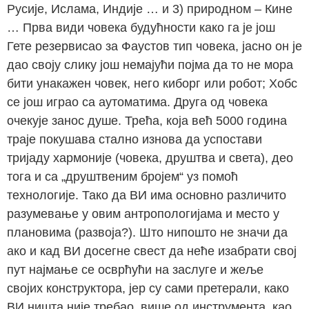
Русије, Ислама, Индије … и 3) природном – Кине
… Прва види човека будућности како га је још
Гете резервисао за Фаустов тип човека, јасно он је
дао своју слику још немајући појма да то не мора
бити унакажен човек, него киборг или робот; Хобс
се још играо са аутоматима. Друга од човека
очекује занос душе. Трећа, која већ 5000 година
траје покушава стално изнова да успостави
тријаду хармоније (човека, друштва и света), део
тога и са „друштвеним бројем“ уз помоћ
технологије. Тако да ВИ има основно различито
разумевање у овим антропологијама и место у
плановима (развоја?). Што нипошто не значи да
ако и кад ВИ досегне свест да неће изабрати свој
пут најмање се осврћући на заслуге и жеље
својих конструктора, јер су сами претерали, како
ВИ ништа није требао, више од инструмента, као