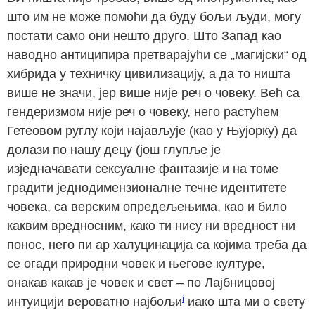
што им не може помоћи да буду бољи људи, могу
постати само они нешто друго. Што Запад као
наводно антиципира претварајући се „магијски“ од
хибрида у техничку цивилизацију, а да то ништа
више не значи, јер више није реч о човеку. Већ са
гендеризмом није реч о човеку, него растућем
Гетеовом руглу који најављује (као у Њујорку) да
долази по нашу децу (још глупље је
изједначавати сексуалне фантазије и на томе
градити једнодимензионалне течне идентитете
човека, са верским опредељењима, као и било
каквим вредносним, како ти нису ни вредност ни
понос, него пи ар халуцинација са којима треба да
се огади природни човек и његове културе,
онакав какав је човек и свет – по Лајбницовој
i
интуицији вероватно најбољи
иако шта ми о свету