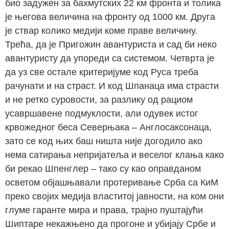
био задужен за бахмутских 22 км фронта и толика
је његова величина на фронту од 1000 км. Друга
је ствар колико медији коме праве величину.
Трећа, да је Пригожин авантуриста и сад би неко
авантуристу да упореди са системом. Четврта је
да уз све остале критеријуме код Руса треба
рачунати и на страст. И код Шпанаца има страсти
и не ретко суровости, за разлику од рациом
усавршавене подмуклости, али одувек истог
крвожедног беса Северњака – Англосаксонаца,
зато се код њих баш ништа није догодило ако
нема сатирања непријатеља и веселог клања како
би рекао Шпенглер – тако су као оправданом
осветом објашњавали протеривање Срба са КиМ
преко својих медија властитој јавности, на ком они
глуме гаранте мира и права, трајно пуштајући
Шиптаре некажњено да прогоне и убијају Србе и