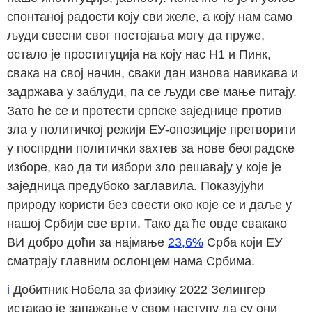
спонтаној радости коју сви желе, а коју нам само
људи свесни свог постојања могу да пруже,
остало је проституција на коју нас Н1 и Пинк,
свака на свој начин, сваки дан изнова навикава и
задржава у заблуди, па се људи све мање питају.
Зато ће се и протести српске заједнице против
зла у политичкој режији ЕУ-опозиције претворити
у поспрдни политички захтев за нове београдске
изборе, као да ти избори зло решавају у које је
заједница предубоко заглавила. Показујући
природу користи без свести око које се и даље у
нашој Србији све врти. Тако да ће овде свакако
ВИ добро доћи за најмање
23,6%
Срба који ЕУ
сматрају главним ослонцем нама Србима.
i
Добитник Нобела за физику 2022 Зелингер
истакао је запажање у свом наступу да су они