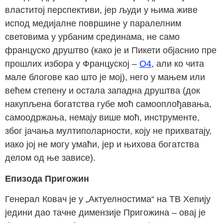
властитој перспективи, јер људи у њима живе
испод медијалне површине у паралелним
световима у урбаним срединама, не само
француско друштво (како је и Пикети објаснио пре
прошлих избора у Француској –
О4
, али ко чита
мале блогове као што је мој), него у мањем или
већем степену и остала западна друштва (док
накупљена богатства губе моћ самооплођавања,
самоодржања, немају више моћ, инструменте,
због јачања мултиполарности, коју не прихватају,
иако јој не могу умаћи, јер и њихова богатства
делом од ње зависе).
Епизода Пригожин
Генерал Ковач је у „Актуелностима“ на ТВ Хепију
једини дао тачне димензије Пригожина – овај је