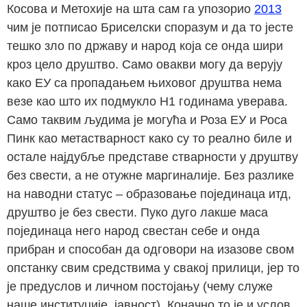
Косова и Метохије на шта сам га упозорио
2013
чим је потписао Бриселски споразум и да то јесте
тешко зло по државу и народ која се онда шири
кроз цело друштво. Само овакви могу да верују
како ЕУ са пропадањем њиховог друштва нема
везе као што их подмукло Н1 годинама уверава.
Само таквим људима је могућа и Роза ЕУ и Роса
Пинк као метастварност како су то реално биле и
остале најдубље представе стварности у друштву
без свести, а не отужне маргиналије. Без разлике
на наводни статус – образовање појединаца итд,
друштво је без свести. Пуко дуго лакше маса
појединаца него народ свестан себе и онда
прибран и способан да одговори на изазове свом
опстанку свим средствима у свакој прилици, јер то
је предуслов и личном постојању (чему служе
наше институције, јавност). Коначно то је и услов