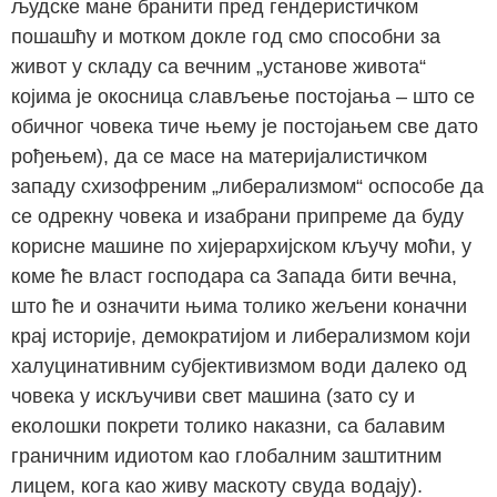
људске мане бранити пред гендеристичком
пошашћу и мотком докле год смо способни за
живот у складу са вечним „установе живота“
којима је окосница слављење постојања – што се
обичног човека тиче њему је постојањем све дато
рођењем), да се масе на материјалистичком
западу схизофреним „либерализмом“ оспособе да
се одрекну човека и изабрани припреме да буду
корисне машине по хијерархијском кључу моћи, у
коме ће власт господара са Запада бити вечна,
што ће и означити њима толико жељени коначни
крај историје, демократијом и либерализмом који
халуцинативним субјективизмом води далеко од
човека у искључиви свет машина (зато су и
еколошки покрети толико наказни, са балавим
граничним идиотом као глобалним заштитним
лицем, кога као живу маскоту свуда водају).