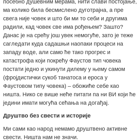
посебно душевним мерама, нити слави постојање,
ма колико била бесмислено дуготрајна, а пре
свега није човек и што би ми то себи и другима
радили, кад човек све има рођењем? Зашто?
Данас је на срећу још увек немогуће, зато је теже
сагледати куда садашњи наопаки процеси на
западу воде, али само ће тако прогрес и
катастрофа који покрећу Фаустов тип човека
постати једно и укинути дилему у њему самом
(фројдистички сукоб танатоса и ероса у
Фаустовом типу човека) – обожиће себе као
ништа. Нико се више неће питати па ни ВИ који ће
једини имати могућа сећања на догађај.
Друштво без свести и историје
Ми сами као народ немамо друштвено активне
свести. Ништа нам не значи.