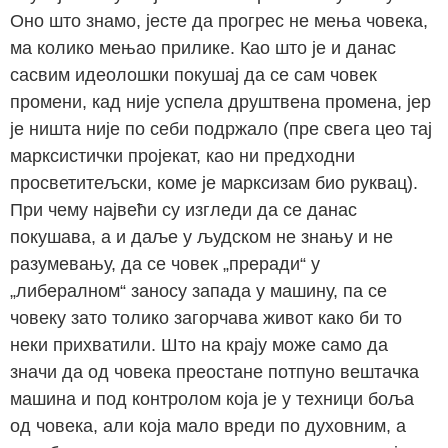
Оно што знамо, јесте да прогрес не мења човека,
ма колико мењао прилике. Као што је и данас
сасвим идеолошки покушај да се сам човек
промени, кад није успела друштвена промена, јер
је ништа није по себи подржало (пре свега цео тај
марксистички пројекат, као ни предходни
просветитељски, коме је марксизам био руквац).
При чему највећи су изгледи да се данас
покушава, а и даље у људском не знању и не
разумевању, да се човек „преради“ у
„либералном“ заносу запада у машину, па се
човеку зато толико загорчава живот како би то
неки прихватили. Што на крају може само да
значи да од човека преостане потпуно вештачка
машина и под контролом која је у техници боља
од човека, али која мало вреди по духовним, а