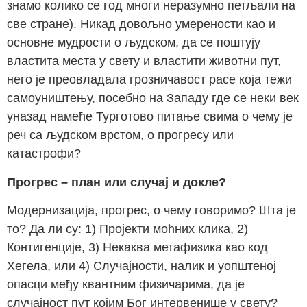
знамо колико се год многи неразумно петљали на
све стране). Никад довољно умерености као и
основне мудрости о људском, да се поштују
властита места у свету и властити животни пут,
него је преовладала грозничавост расе која тежи
самоуништењу, посебно на Западу где се неки век
уназад намеће Турготово питање свима о чему је
реч са људском врстом, о прогресу или
катастрофи?
Прогрес – план или случај
и докле
?
Модернизација, прогрес, о чему говоримо? Шта је
то? Да ли су: 1) Пројекти моћних клика, 2)
Контигенције, 3) Некаква метафизика као код
Хегела, или 4) Случајности, налик и уопштеној
опасци међу квантним физичарима, да је
случајност пут којим Бог интервенише у свету?