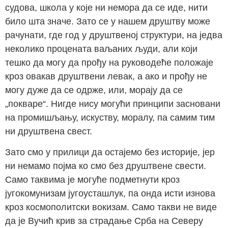
судова, школа у које ни немора да се иде, нити
било шта значе. Зато се у нашем друштву може
рачунати, где год у друштвеној структури, на једва
неколико процената ваљаних људи, али који
тешко да могу да прођу на руководеће положаје
кроз овакав друштвени левак, а ако и прођу не
могу дуже да се одрже, или, морају да се
„покваре“. Нигде нису могући принципи засновани
на промишљању, искуству, моралу, па самим тим
ни друштвена свест.
Зато смо у прилици да остајемо без историје, јер
ни немамо појма ко смо без друштвене свести.
Само таквима је могуће подметнути кроз
југокомунизам југоусташлук, па онда исти изнова
кроз космополитски вокизам. Само такви не виде
да је Вучић крив за страдање Срба на Северу