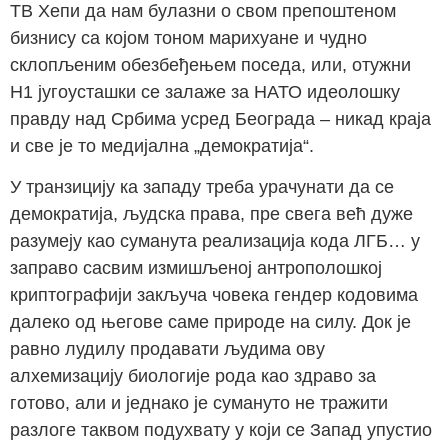
ТВ Хепи да нам булазни о свом препоштеном
бизнису са којом тоном марихуане и чудно
склопљеним обезбеђењем поседа, или, отужни
Н1 југоусташки се залаже за НАТО идеолошку
правду над Србима усред Београда – никад краја
и све је то медијална „демократија“.
У транзицију ка западу треба урачунати да се
демократија, људска права, пре свега већ дуже
разумеју као суманута реализација кода ЛГБ… у
заправо сасвим измишљеној антрополошкој
криптографији закључа човека гендер кодовима
далеко од његове саме природе на силу. Док је
равно лудилу продавати људима ову
алхемизацију биологије рода као здраво за
готово, али и једнако је сумануто не тражити
разлоге таквом подухвату у који се Запад упустио