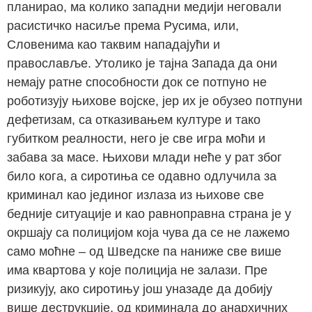
планирао, ма колико западни медији неговали
расистичко насиље према Русима, или,
Словенима као таквим нападајући и
православље. Утолико је тајна Запада да они
немају ратне способности док се потпуно не
роботизују њихове војске, јер их је обузео потпуни
дефетизам, са отказивањем културе и тако
губитком реалности, него је све игра моћи и
забава за масе. Њихови млади неће у рат због
било кога, а сиротиња се одавно одлучила за
криминал као јединог излаза из њихове све
бедније ситуације и као равноправна страна је у
окршају са полицијом која чува да се не лажемо
само моћне – од Шведске па наниже све више
има квартова у које полиција не залази. Пре
ризикују, ако сиротињу још уназаде да добију
више деструкције, од криминала до анархичних