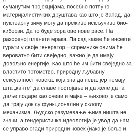
суманутим пројекцијама, посебно потпуно
материјалистичких друштава као што је Запад, да
нуклеарну зиму могу да преживе искључиво био-
киборзи. Да то буде зора ове нове расе. На
разореној планети мрака. Па сад какве ће инсекте
гурати у своје генератор – спремнике овима ће
вероватно бити свеједно, важно је да имају
довољно енергије. Као што ће им бити свеједно за
властито потомство, природну љубавну
сексуалност човека, која зна да пева, јер немају
шта „канте“ да славе постојање и да желе да га
даље подаре као очеви и мајке – њихово је само
да трају док су функционални у склопу
механизма. Људско разумевање њима ништа не
значи, а гендеристичка идеологија је увод да нам
се управо огади природни човек (иако је боље и