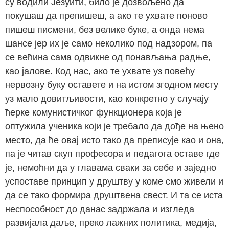
су водили Језуити, било је дозвољено да
покушаш да препишеш, а ако те ухвате поново
пишеш писмени, без велике буке, а онда нема
шансе јер их је само неколико под надзором, па
се већина сама одвикне од понављања радње,
као јалове. Код нас, ако те ухвате уз повећу
нервозну буку оставете и на истом згодном месту
уз мало довитљивости, као конкретно у случају
ћерке комунистичког функционера која је
оптужила ученика који је требало да дође на њено
место, да ће овај исто тако да преписује као и она,
па је читав скуп професора и педагога оставе где
је, немоћни да у главама сваки за себе и заједно
успоставе принцип у друштву у коме смо живели и
да се тако формира друштвена свест. И та се иста
неспособност до данас задржала и изгледа
развијала даље, преко лажних политика, медија,