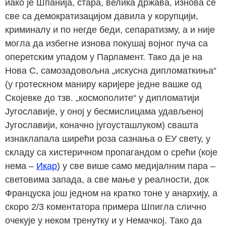
иако је Шпанија, стара, велика држава, изнова се
све са демократизацијом давила у корупцији,
криминалу и по негде беди, сепаратизму, а и није
могла да избегне изнова покушај војног пуча са
оперетским упадом у Парламент. Тако да је на
Нова С, самозадовољна „искусна дипломаткиња“
(у гротескном маниру каријере једне вашке од
Скојевке до тзв. „космополите“ у дипломатији
Југославије, у оној у бесмислицама удављеној
Југославији, коначно југоусташлуком) свашта
изнаклапала ширећи роза сазнања о ЕУ свету, у
складу са хистеричном пропагандом о срећи (које
нема –
Икар
) у све више само медијалним пара –
световима запада, а све мање у реалности, док
Француска још једном на кратко тоне у анархију, а
скоро 2/3 коментатора примера Шпигла слично
очекује у неком тренутку и у Немачкој. Тако да