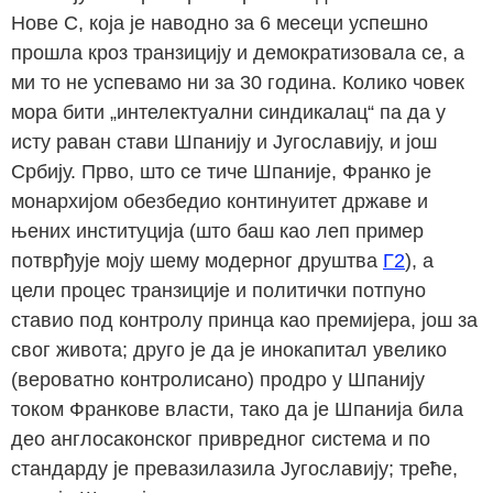
Нове С, која је наводно за 6 месеци успешно
прошла кроз транзицију и демократизовала се, а
ми то не успевамо ни за 30 година. Колико човек
мора бити „интелектуални синдикалац“ па да у
исту раван стави Шпанију и Југославију, и још
Србију. Прво, што се тиче Шпаније, Франко је
монархијом обезбедио континуитет државе и
њених институција (што баш као леп пример
потврђује моју шему модерног друштва
Г2
), а
цели процес транзиције и политички потпуно
ставио под контролу принца као премијера, још за
свог живота; друго је да је инокапитал увелико
(вероватно контролисано) продро у Шпанију
током Франкове власти, тако да је Шпанија била
део англосаконског привредног система и по
стандарду је превазилазила Југославију; треће,