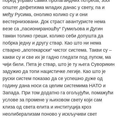
поред управо самих пропагандних потреба, због
општег дефетизма младих данас у свету, па и
међу Русима, онолико колико су и они
вестернизовани. Док страст авантуристе нема
везе са „пасионираношћу“ Гумиљова и Дугин
таман толико греши, колико себи допушта да
побрка једну и другу ствар. Као што ни нема
стварно „апотекарски“ чистог система. Такви су –
какви су и све их је гадно гледати под лупом, ма
чији били. Пета је ствар, што је ту њега Суворикин
задужио да топи нацистичке легије. Као што је
руски систем показао да се успешно дуже од
годину дана носи са целим системима НАТО и
Запада. При том додатно га огољујући, помажући
услове за промене у њиховом свету који сам
клиза од света елита и институција кроз
неолиберализам поново у искључиви свет