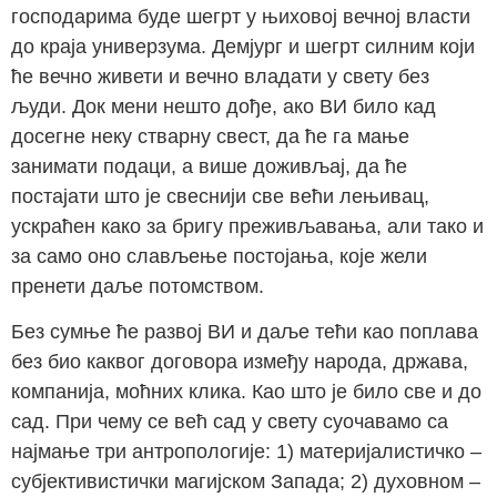
господарима буде шегрт у њиховој вечној власти
до краја универзума. Демјург и шегрт силним који
ће вечно живети и вечно владати у свету без
људи. Док мени нешто дође, ако ВИ било кад
досегне неку стварну свест, да ће га мање
занимати подаци, а више доживљај, да ће
постајати што је свеснији све већи лењивац,
ускраћен како за бригу преживљавања, али тако и
за само оно слављење постојања, које жели
пренети даље потомством.
Без сумње ће развој ВИ и даље тећи као поплава
без био каквог договора између народа, држава,
компанија, моћних клика. Као што је било све и до
сад. При чему се већ сад у свету суочавамо са
најмање три антропологије: 1) материјалистичко –
субјективистички магијском Запада; 2) духовном –