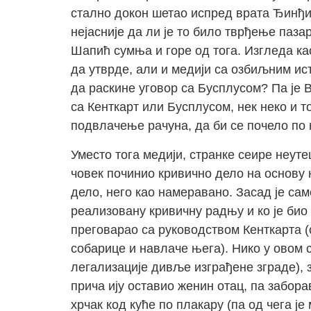
стално докон шетао испред врата Ђинђић
нејасније да ли је то било тврђење пазар
Шапић сумња и горе од тога. Изгледа ка
да утврде, али и медији са озбиљним ист
да раскине уговор са Бусплусом? Па је 
са Кенткарт или Бусплусом, нек неко и т
подвлачење рачуна, да би се почело по 
Уместо тога медији, странке сеире неут
човек починио кривично дело на основу 
дело, него као намеравано. Засад је сам
реализовану кривичну радњу и ко је био и
преговарао са руководством Кенткарта (
собарице и навлаче њега). Нико у овом 
легализације дивље изграђене зграде), з
прича ију оставио женин отац, па забор
хрчак код куће по плакару (па од чега ј