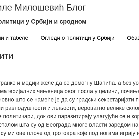
ле Милошевић Блог
олитици у Србији и сродном
и и табеле
Огледи о политици у Србији
Оба
ити
транке и медији желе да се домогну Шапића, а без у
 материјалних чињеница овог посла у целини, почињ
овно што се намеће је да су градски секретаријати 
и равнодушности и лењости, вероватно велике склоно
е политичари, док ови паразитирају улагујући се и к
Уосталом шта су од Београда многе власти заредом н
у ми ове плоче од тротоара које под ногама играју и