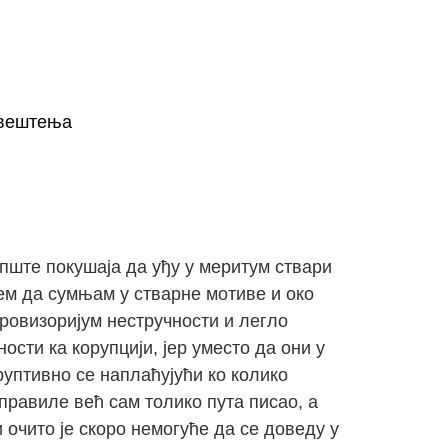
вештења
опште покушаја да уђу у меритум ствари
ем да сумњам у стварне мотиве и око
провизоријум нестручности и легло
сти ка корупцији, јер уместо да они у
оруптивно се наплаћујући ко колико
аправиле већ сам толико пута писао, а
 очито је скоро немогуће да се доведу у