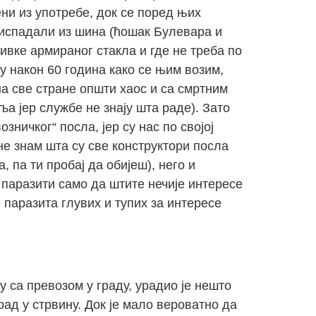
ени из употребе, док се поред њих
 испадали из шина (ћошак Булевара и
ривке армираног стакла и где не треба по
 након 60 година како се њим возим,
на све стране општи хаос и са смртним
а јер службе не знају шта раде). Зато
зничког“ посла, јер су нас по својој
 не знам шта су све конструктори посла
, па ти пробај да обијеш), него и
 паразити само да штите нечије интересе
е паразита глувих и тупих за интересе
ру са превозом у граду, урадио је нешто
рад у стрвину. Док је мало вероватно да