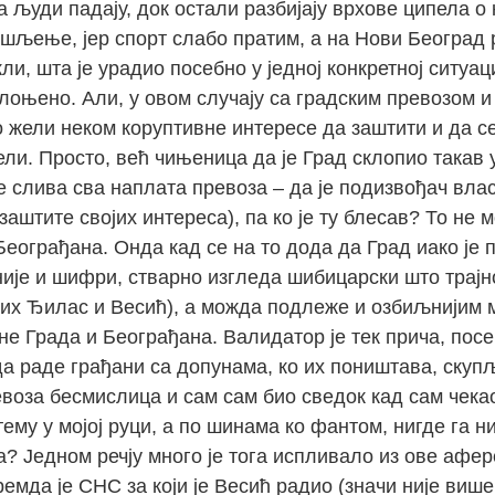
а људи падају, док остали разбијају врхове ципела о 
шљење, јер спорт слабо пратим, а на Нови Београд р
и, шта је урадио посебно у једној конкретној ситуациј
оњено. Али, у овом случају са градским превозом и 
о жели неком коруптивне интересе да заштити и да с
ели. Просто, већ чињеница да је Град склопио такав
е слива сва наплата превоза – да је подизвођач влас
аштите својих интереса), па ко је ту блесав? То не
еограђана. Онда кад се на то дода да Град иако је 
ије и шифри, стварно изгледа шибицарски што трајно
вих Ђилас и Весић), а можда подлеже и озбиљнијим 
 не Града и Београђана. Валидатор је тек прича, по
 раде грађани са допунама, ко их поништава, скупља
воза бесмислица и сам сам био сведок кад сам чека
му у мојој руци, а по шинама ко фантом, нигде га ниј
? Једном речју много је тога испливало из ове афере
ремда је СНС за који је Весић радио (значи није виш