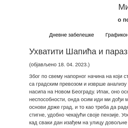
Ми
о п
Дневне забелешке
Графикон
Ухватити Шапића и параз
(објављено 18. 04. 2023.)
Због по свему напорног начина на који с
са градским превозом и изврше анализу
насипа на Новом Београду. Ипак, оно осн
неспособности, онда осим иди ми дођи м
основи држе град, и то као треба да рад
стигне, удобно чекајући своје пензије. 
кад сваки дан изађем на улицу довољне с