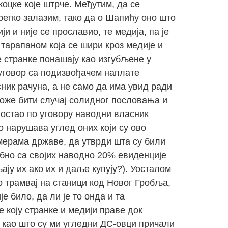
коцке које штрче. Међутим, да се
етко залазим, тако да о Шапићу оно што
и и није се прославио, те медија, па је
тарапаном која се шири кроз медије и
е странке понашају као изгубљене у
 уговор са подизвођачем наплате
ник рачуна, а не само да има увид ради
 може бити случај солидног пословања и
постао по уговору наводни власник
 нарушава углед оних који су ово
мерама државе, да утврди шта су били
себно са својих наводно 20% евиденције
ју их ако их и даље купују?). Уосталом
о трамвај на станици код Новог Гробља,
е било, да ли је то онда и та
 коју странке и медији праве док
е као што су ми угледни ДС-овци причали