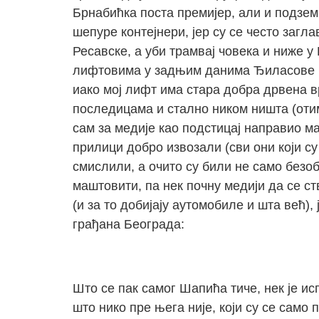
Брнабићка поста премијер, али и подземн
шепуре контејнери, јер су се често заг
Ресавске, а уби трамвај човека и ниже у
лифтовима у задњим данима Ђиласове вл
иако мој лифт има стара добра дрвена вр
последицама и стално ником ништа (отим
сам за медије као подстицај направио мал
прилици добро извозали (сви они који су
смислили, а очито су били не само безобр
маштовити, па нек почну медији да се с
(и за то добијају аутомобиле и шта већ)
грађана Београда:
Што се пак самог Шапића тиче, нек је исп
што нико пре њега није, који су се само