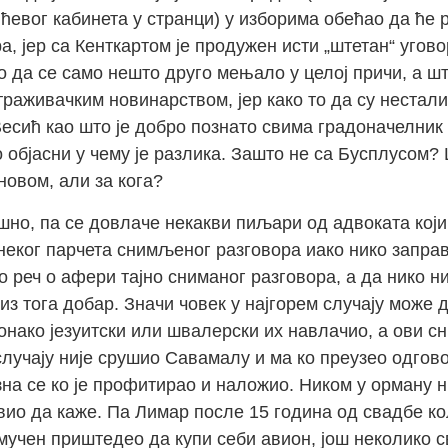
евог кабинета у странци) у изборима обећао да ће р
а, јер са Кенткартом је продужен исти „штетан“ угово
о да се само нешто друго мењало у целој причи, а шт
раживачким новинарством, јер како то да су нестали 
Весић као што је добро познато свима градоначелник
о објасни у чему је разлика. Зашто не са Бусплусом?
новом, али за кога?
ешно, па се довлаче некакви пиљари од адвоката кој
неког парчета снимљеног разговора иако нико заправ
о реч о афери тајно сниманог разговора, а да нико ни
з тога добар. Значи човек у најгорем случају може да
онако језуитски или швалерски их навлачио, а ови с
случају није срушио Савамалу и ма ко преузео одгово
на се ко је профитирао и наложио. Ником у орману н
авио да каже. Па Лимар после 15 година од свадбе к
е мучен приштедео да купи себи авион, још неколико с