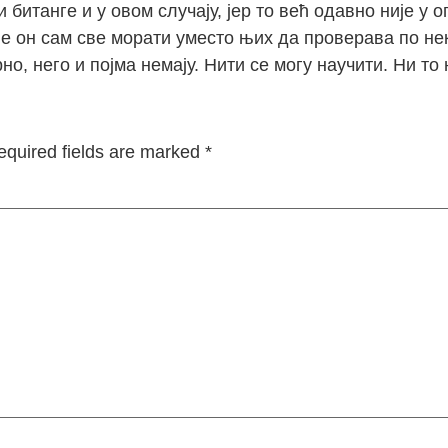
битанге и у овом случају, јер то већ одавно није у 
ће он сам све морати уместо њих да проверава по не
но, него и појма немају. Нити се могу научити. Ни то
equired fields are marked
*