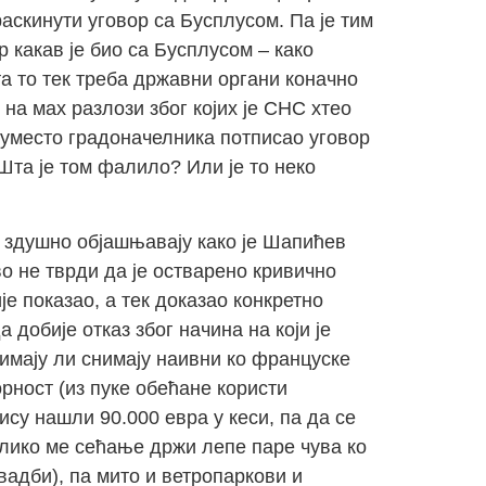
аскинути уговор са Бусплусом. Па је тим
р какав је био са Бусплусом – како
а то тек треба државни органи коначно
на мах разлози због којих је СНС хтео
 уместо градоначелника потписао уговор
 Шта је том фалило? Или је то неко
и здушно објашњавају како је Шапићев
о не тврди да је остварено кривично
је показао, а тек доказао конкретно
 добије отказ због начина на који је
нимају ли снимају наивни ко француске
рност (из пуке обећане користи
ису нашли 90.000 евра у кеси, па да се
олико ме сећање држи лепе паре чува ко
вадби), па мито и ветропаркови и