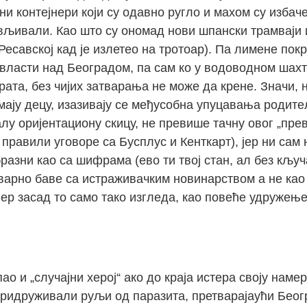
и контејнери који су одавно ругло и махом су избач
лављивали. Као што су ономад нови шпански трамваји
 Ресавској кад је излетео на тротоар). Па лимене пок
асти над Београдом, па сам ко у водоводном шахту
ата, без чијих затварања не може да крене. Значи, 
ају децу, изазивају се међусобна упуцавања родитељ
у оријентациону скицу, не превише тачну овог „прево
 правили уговоре са Бусплус и Кенткарт), јер ни сам
азни као са шифрама (ево ти твој стан, ал без кључа
тварно баве са истраживачким новинарством а не као
, јер засад то само тако изгледа, као повеће удружењ
ао и „случајни херој“ ако до краја истера своју наме
 придруживали руљи од паразита, претварајаући Беог