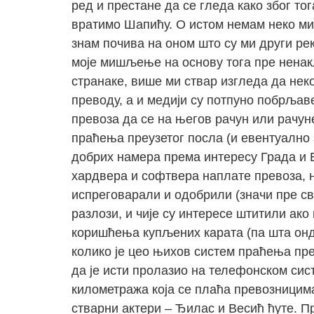
ред и престане да се гледа како због тог
вратимо Шапићу. О истом немам неко ми
знам почива на оном што су ми други рекл
моје мишљење на основу тога пре ненакл
странаке, више ми ствар изгледа да нек
преводу, а и медији су потпуно побрљав
превоза да се на његов рачун или рачун
праћења преузетог посла (и евентуално з
добрих намера према интересу Града и Б
хардвера и софтвера наплате превоза, н
испреговарали и одобрили (значи пре с
разлози, и чије су интересе штитили ако
коришћења купљених карата (па шта онда
колико је цео њихов систем праћења пре
да је исти пролазио на телефонском систе
километража која се плаћа превозницима
стварни актери – Ђилас и Весић ћуте. П