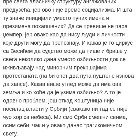
пре свега власничку структуру ангажованих
предузећа, јер ово није време социјализма. И шта
ту значе иницијали уместо пуних имена и
презимена похапшених? Да се превише не пара
џемпер, јер овако као да нису људи и личности
које други могу да препознају. И какав је то циркус
са Весићем да судство може да пише и брише у
свега неколико дана уместо озбиљности док се
иживљавају над минорним прекршајима
протестаната (па би опет два пута пуштене изнова
да хапсе). Какав више углед може да има ова
земља и ко хоће да је узима озбиљно? А то је
одавно проблем, још откад Коштуница није
носилац власти у Србији (свакако ни тад се није
чуо хор са небеса). Ми смо Срби смешни свима,
осим себи, чак и у овако данас трагикомичном
свету.