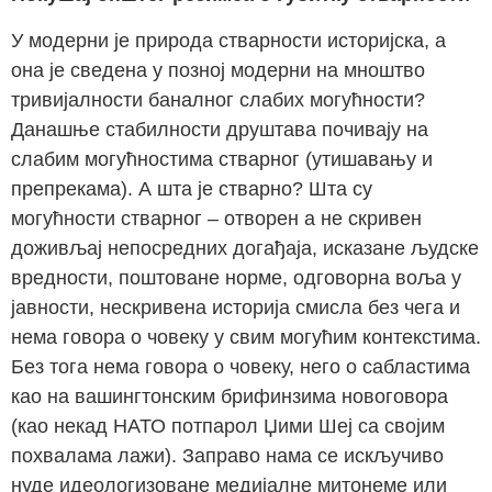
У модерни је природа стварности историјска, а
она је сведена у позној модерни на мноштво
тривијалности баналног слабих могућности?
Данашње стабилности друштава почивају на
слабим могућностима стварног (утишавању и
препрекама). А шта је стварно? Шта су
могућности стварног – отворен а не скривен
доживљај непосредних догађаја, исказане људске
вредности, поштоване норме, одговорна воља у
јавности, нескривена историја смисла без чега и
нема говора о човеку у свим могућим контекстима.
Без тога нема говора о човеку, него о сабластима
као на вашингтонским брифинзима новоговора
(као некад НАТО потпарол Џими Шеј са својим
похвалама лажи). Заправо нама се искључиво
нуде идеологизоване медијалне митонеме или