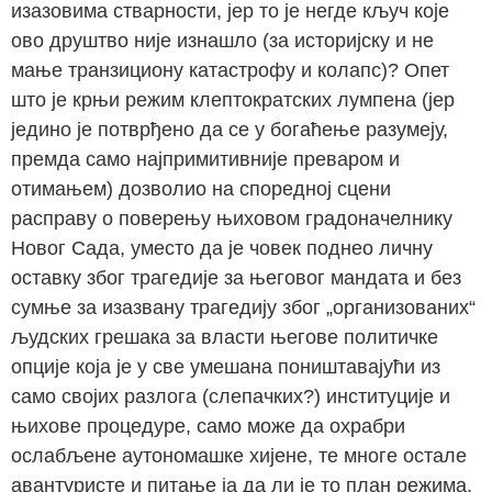
изазовима стварности, јер то је негде кључ које
ово друштво није изнашло (за историјску и не
мање транзициону катастрофу и колапс)? Опет
што је крњи режим клептократских лумпена (јер
једино је потврђено да се у богаћење разумеју,
премда само најпримитивније преваром и
отимањем) дозволио на споредној сцени
расправу о поверењу њиховом градоначелнику
Новог Сада, уместо да је човек поднео личну
оставку због трагедије за његовог мандата и без
сумње за изазвану трагедију због „организованих“
људских грешака за власти његове политичке
опције која је у све умешана поништавајући из
само својих разлога (слепачких?) институције и
њихове процедуре, само може да охрабри
ослабљене аутономашке хијене, те многе остале
авантуристе и питање ја да ли је то план режима,