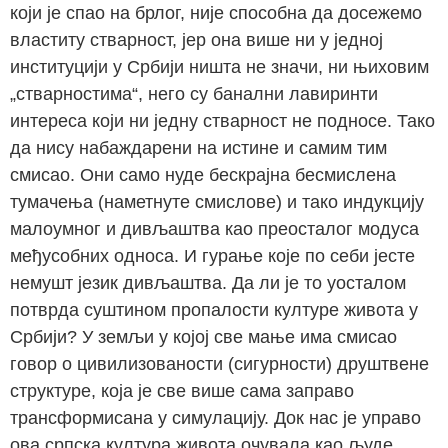
који је спао на брлог, није способна да досежемо
властиту стварност, јер она више ни у једној
институцији у Србији ништа не значи, ни њиховим
„стварностима“, него су банални лавиринти
интереса који ни једну стварност не подносе. Тако
да нису набаждарени на истине и самим тим
смисао. Они само нуде бескрајна бесмислена
тумачења (наметнуте смислове) и тако индукцију
малоумног и дивљаштва као преосталог модуса
међусобних односа. И гурање које по себи јесте
немушт језик дивљаштва. Да ли је то уосталом
потврда суштином пропалости културе живота у
Србији? У земљи у којој све мање има смисао
говор о цивилизованости (сигурности) друштвене
структуре, која је све више сама заправо
трансформисана у симулацију. Док нас је управо
ова српска култура живота очувала као људе