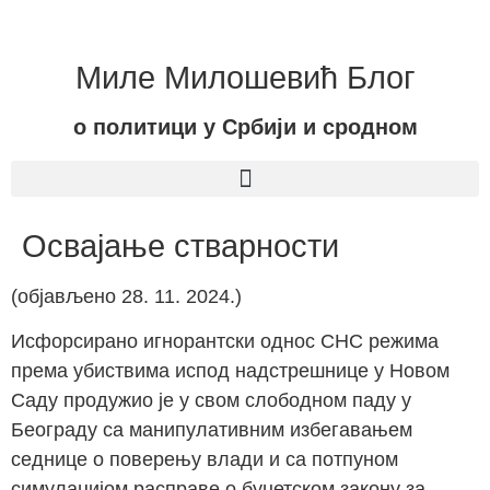
Миле Милошевић Блог
о политици у Србији и сродном
Освајање стварности
(објављено 28. 11. 2024.)
Исфорсирано игнорантски однос СНС режима
према убиствима испод надстрешнице у Новом
Саду продужио је у свом слободном паду у
Београду са манипулативним избегавањем
седнице о поверењу влади и са потпуном
симулацијом расправе о буџетском закону за