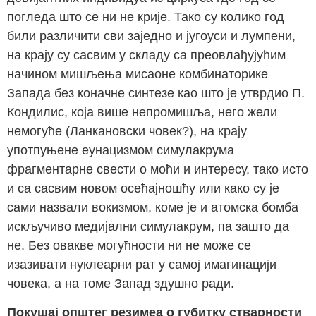
Покушај општег резимеа о губитку стварности