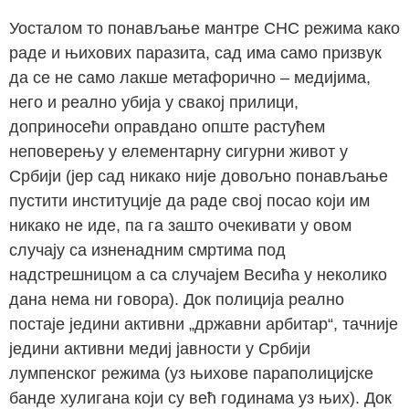
Уосталом то понављање мантре СНС режима како
раде и њихових паразита, сад има само призвук
да се не само лакше метафорично – медијима,
него и реално убија у свакој прилици,
доприносећи оправдано опште растућем
неповерењу у елементарну сигурни живот у
Србији (јер сад никако није довољно понављање
пустити институције да раде свој посао који им
никако не иде, па га зашто очекивати у овом
случају са изненадним смртима под
надстрешницом а са случајем Весића у неколико
дана нема ни говора). Док полиција реално
постаје једини активни „државни арбитар“, тачније
једини активни медиј јавности у Србији
лумпенског режима (уз њихове параполицијске
банде хулигана који су већ годинама уз њих). Док