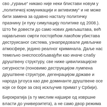
сво „гурање“ никако није неки блистави новум у
„политичкој комуникацији и активизму“ и не може
бити замена за одавно насталу политичку
празнину (и пуку симулацију политике од 2008.).
Што ће довести до само нових дивљаштава, већ
најављених смрти постојећом лакоћом убистава
деструисаног система, узнапредовале дивљачке
атмосфере, једино реалног криминала. Даље нас
темељно онеспособљавајући као иначе слабу
друштвену структуру, све ниже цивилизацијске
сигурности (поновимо деструкцијом лумпена
друштвене структуре, дегенрацијом државе и
народа југоуса као две доминанте друштвене осе
које се боре за свој искључив примат у Србији).
Бирократија (а ту мислим најшире од извршне
власти до универзитета), а не само двор режима