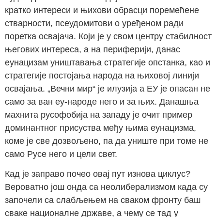
кратко интереси и њихови обрасци поремећене
стварности, псеудомитови о уређеном ради
поретка освајача. Који је у свом центру стабилност
његових интереса, а на периферији, данас
еунацизам уништавања стратегије опстанка, као и
стратегије постојања народа на њиховој линији
освајања. „Вечни мир“ је илузија а ЕУ је опасан не
само за ван еу-народе него и за њих. Данашња
махнита русофобија на западу је очит пример
доминантног присуства међу њима еунацизма,
коме је све дозвољено, па да униште при томе не
само Русе него и цели свет.
Кад је заправо почео овај пут изнова циклус?
Вероватно још онда са неолиберализмом када су
започели са слабљењем на сваком фронту баш
сваке националне државе, а чему се тад у