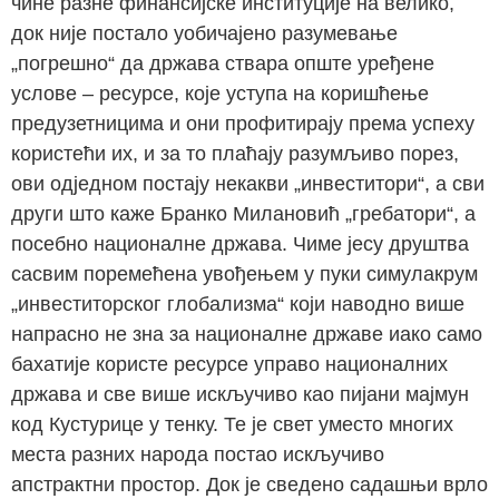
чине разне финансијске институције на велико,
док није постало уобичајено разумевање
„погрешно“ да држава ствара опште уређене
услове – ресурсе, које уступа на коришћење
предузетницима и они профитирају према успеху
користећи их, и за то плаћају разумљиво порез,
ови одједном постају некакви „инвеститори“, а сви
други што каже Бранко Милановић „гребатори“, а
посебно националне држава. Чиме јесу друштва
сасвим поремећена увођењем у пуки симулакрум
„инвеститорског глобализма“ који наводно више
напрасно не зна за националне државе иако само
бахатије користе ресурсе управо националних
држава и све више искључиво као пијани мајмун
код Кустурице у тенку. Те је свет уместо многих
места разних народа постао искључиво
апстрактни простор. Док је сведено садашњи врло