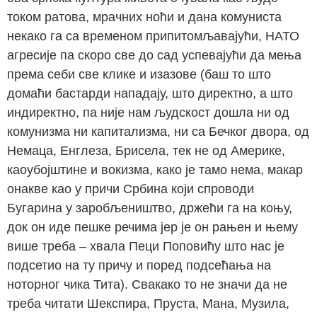
током ратова, мрачних ноћи и дана комуниста
некако га са временом припитомљавајући, НАТО
агресије па скоро све до сад успевајући да мења
према себи све клике и изазове (баш то што
домаћи бастарди нападају, што директно, а што
индиректно, па није нам људскост дошла ни од
комунизма ни капитализма, ни са Бечког двора, од
Немаца, Енглеза, Брисела, тек не од Америке,
каоубојштине и вокизма, како је тамо нема, макар
онакве као у причи Србина који спроводи
Бугарина у заробљеништво, држећи га на коњу,
док он иде пешке речима јер је он рањен и њему
више треба – хвала Пеци Поповићу што нас је
подсетио на ту причу и поред подсећања на
ноторног чика Тита). Свакако то не значи да не
треба читати Шекспира, Пруста, Мана, Музила,