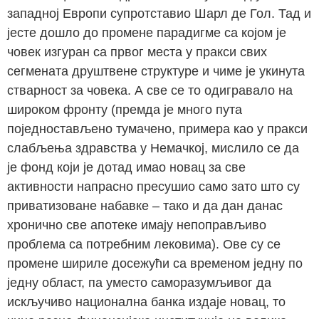
западној Европи супротставио Шарл де Гол. Тад и
јесте дошло до промене парадигме са којом је
човек изгуран са првог места у пракси свих
сегмената друштвене структуре и чиме је укинута
стварност за човека. А све се то одигравало на
широком фронту (премда је много пута
поједностављено тумачено, примера као у пракси
слабљења здравства у Немачкој, мислило се да
је фонд који је дотад имао новац за све
активности напрасно пресушио само зато што су
приватизоване набавке – тако и да дан данас
хронично све апотеке имају непоправљиво
проблема са потребним лековима). Ове су се
промене шириле досежући са временом једну по
једну област, па уместо саморазумљивог да
искључиво национална банка издаје новац, то