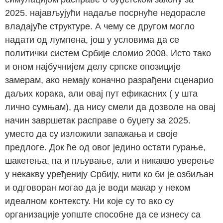
2025. најављујући надаље посрнуће недорасле
владајуће структуре. А чему се другом могло
надати од лумпена, још у условима да се
политички систем Србије сломио 2008. Исто тако
и оном најбучнијем делу српске опозиције
замерам, ако немају коначно разрађени сценарио
даљих корака, али овај пут ефикасних ( у шта
лично сумњам), да нису смели да дозволе на овај
начин завршетак расправе о буџету за 2025.
уместо да су изложили запажања и своје
предлоге. Док ће од овог једино остати гурање,
шакетења, па и пљување, али и никакво уверење
у некакву уређенију Србију, нити ко би је озбиљан
и одговоран могао да је води макар у неком
идеалном контексту. Ни које су то ако су
организације уопште способне да се изнесу са