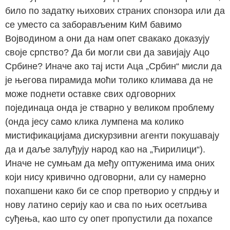
било по задатку њихових страних спонзора или да
се уместо са заборављеним КиМ бавимо
Војводином а они да нам опет свакако доказују
своје српство? Да би могли сви да завијају Ацо
Србине? Иначе ако тај исти Аца „Србин“ мисли да
је његова пирамида моћи толико климава да не
може поднети оставке свих одговорних
појединаца онда је стварно у великом проблему
(онда јесу само клика лумпена ма колико
мистификацијама дискурзивни агенти покушавају
да и даље залуђују народ као на „Ћирилици“).
Иначе не сумњам да међу оптуженима има оних
који нису кривично одговорни, али су намерно
похапшени како би се спор претворио у спрдњу и
нову латино серију као и сва по њих осетљива
суђења, као што су опет пропустили да похапсе