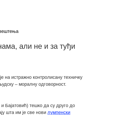
вештења
ама, али не и за туђи
је на истражно контролисану техничку
људску – моралну одговорност.
 и Бајатовић) тешко да су друго до
ају шта им је све нови
лумпенски