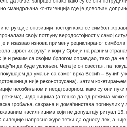
желе да живе, заправо онако како су се они потруди
пуно смандрљана контигенција где је довољан доприн
 инструкције опозицији постоји како се симбол „крва
проналази своју потпуну веродостојност у самој ситуа
је и изазвао изнова примену рециклираног симбола 
ола „црвених руку“ и који у Србији на разним странам
х је и режим са својим брлогом оправдао, тако да не
ивајући да буде уклоњен. Чега је он свестан, па пок
покушајем да умањи са самог врха Весић – Вучић уч
адстрешница није реконструсана). Затим кокетирањем
ције неозбиљном и неодговорном, како су они пуки
г режима), издајницима (а тешко да од режима може 
иласка гробаља, сахрана и домаћинстава погинулих у 
гажаваним насилницима који не допуштају ритуал 15
силеџије напрасно журе тетки да однесу лек, а није