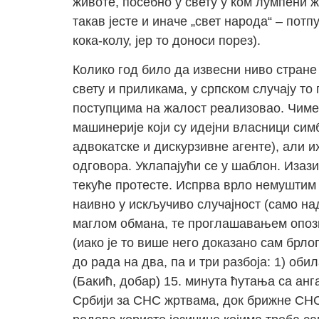
животе, посебно у свету у ком лумпени 
такав јесте и иначе „свет народа“ – пот
кока-колу, јер то доноси порез).
Колико год било да извесни ниво стране
свету и приликама, у српском случају то 
поступцима на жалост реализовао. Чиме 
машинерије који су идејни власници симб
адвокатске и дискурзивне агенте), али и
одговора. Уклапајући се у шаблон. Изаз
текуће протесте. Испрва врло немуштим 
наивно у искључиво случајност (само н
маглом обмана, те проглашавањем опози
(иако је то више него доказано сам брло
до рада на два, па и три разбоја: 1) об
(Бакић, добар) 15. минута ћутања са ан
Србији за СНС жртвама, док брижне СНС 