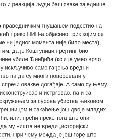
его и реакција људи баш сваке заједнице
а праведничким гнушањем подсетио на
вић преко НИН-а објаснио трик којим се
е ни једног момента није било места),
етим, да је Коштуницин рејтинг био
чине убиле Ђинђића (који је умео врло
 су искључиво само гађења вредни
тво па да су многи поверовали у
а спречи овакве догађаје. А само су њему
сконструисао и истрговао, па и са
м окружењем за сурова убиства њиховом
трешницом и сакаћење још двоје младих.
ћи, или, прећи преко тога што они
да му ништа не вреди „историјски
сти. При чему можда је још горе што