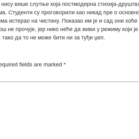
 нису више слутње која постмодерна стихија-друштва
 Студенти су проговорили као никад пре о основном
а истерао на чистину. Показао им је и сад они хоћ
ош не прочује, јер нико неће да живи у режиму који 
 тако да то не може бити ни за туђи џеп.
equired fields are marked
*