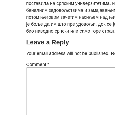
поставила на српским универзитетима, и
баналним задовољствима и замајавањима.
потом његовим зачетим насиљем над њим
је боље да им што пре удовољи, док се ј
био наводно српски или само горе стран,
Leave a Reply
Your email address will not be published.
R
Comment
*