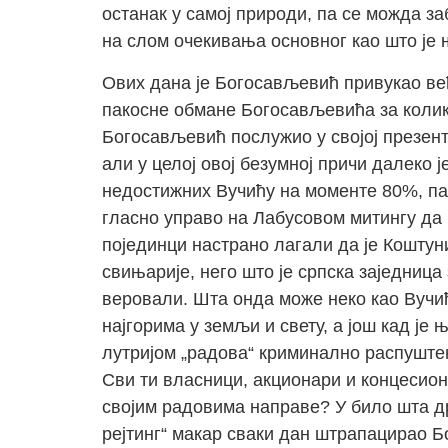
останак у самој природи, па се можда з
на слом очекивања основног као што је 
Ових дана је Богосављевић привукао већ
пакосне обмане Богосављевића за колико
Богосављевић послужио у својој презент
али у целој овој безумној причи далеко ј
недостижних Вучићу на моменте 80%, па 
гласно управо на Лабусовом митингу да 
појединци настрано лагали да је Коштун
свињарије, него што је српска заједница
веровали. Шта онда може неко као Вучић
најгорима у земљи и свету, а још кад ј
лутријом „радова“ криминално распуште
Сви ти власници, акционари и концесиона
својим радовима направе? У било шта др
рејтинг“ макар сваки дан штрапацирао Б