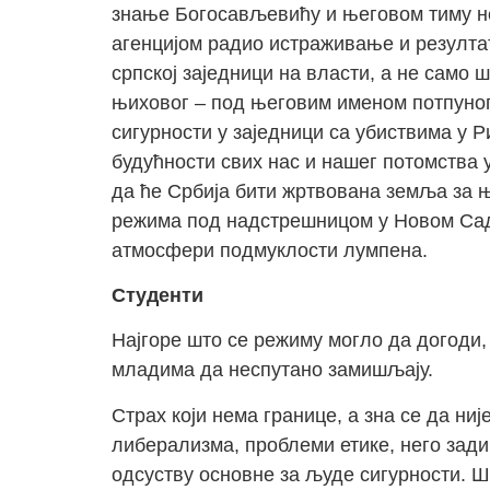
знање Богосављевићу и његовом тиму не
агенцијом радио истраживање и резулта
српској заједници на власти, а не само
њиховог – под његовим именом потпуног
сигурности у заједници са убиствима у 
будућности свих нас и нашег потомства 
да ће Србија бити жртвована земља за њ
режима под надстрешницом у Новом Саду.
атмосфери подмуклости лумпена.
Студенти
Најгоре што се режиму могло да догоди
младима да неспутано замишљају.
Страх који нема границе, а зна се да ни
либерализма, проблеми етике, него зади
одсуству основне за људе сигурности. Ш