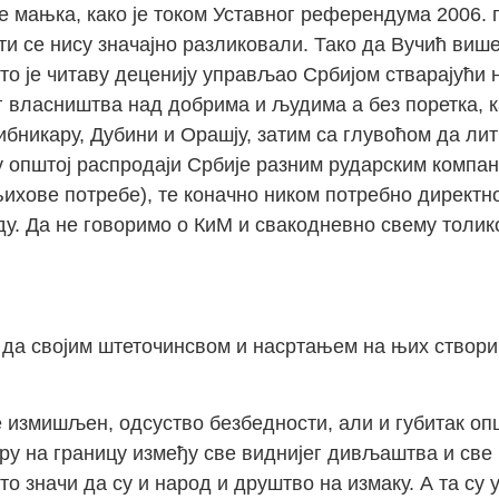
 мањка, како је током Уставног референдума 2006. 
ти се нису значајно разликовали. Тако да Вучић виш
 што је читаву деценију управљао Србијом стварајући
 власништва над добрима и људима а без поретка, 
Рибникару, Дубини и Орашју, затим са глувоћом да ли
у општој распродаји Србије разним рударским компа
ихове потребе), те коначно ником потребно директн
 Да не говоримо о КиМ и свакодневно свему толико 
, да својим штеточинсвом и насртањем на њих створ
је измишљен, одсуство безбедности, али и губитак о
ру на границу између све виднијег дивљаштва и све 
то значи да су и народ и друштво на измаку. А та су