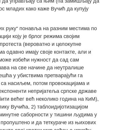
ли да управљају са њим (па замишљају да
ос младих како каже Вучић да купују
вих руку“ понавља на разним местима по
цији коју је брлог режима својим
протеста (вероватно и целокупне
а одавно имају своје контакте, али и
 може избећи нужност да сад сам
ушава на све начине да неутралише
ешћа у убиствима претварајући га
 са насиљем, потом провокацијама и
 експоненти непријатеља српске државе
бити већег већ неколико година на КиМ),
лику Вучића, 2) таблоидијотизацијом
. минутне саборности у тишини људима у
 пропуштено и да теткураче из њихових