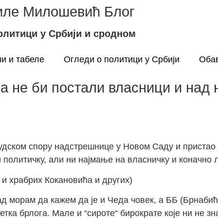
ле Милошевић Блог
олитици у Србији и сродном
и и табеле
Огледи о политици у Србији
Оба
а не би постали власници и над н
удском спору надстрешнице у Новом Саду и пристао 
и политичку, али ни најмање на власничку и коначно 
 и храбрих Кокановића и других)
д морам да кажем да је и Чеда човек, а ББ (Брнабић
етка брлога. Мале и “сироте“ бирократе које ни не зн