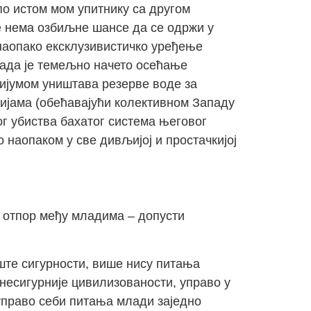
по истом мом упитнику са другом
е нема озбиљне шансе да се одржи у
 наопако ексклузивистичко уређење
када је темељно начето осећање
тијумом уништава резерве воде за
нијама (обећавајући колективном Западу
ог убиства бахатог система његовог
наопаком у све дивљијој и простачкијој
и отпор међу младима – допусти
пште сигурности, више нису питања
несигурније цивилизованости, управо у
 управо себи питања млади заједно