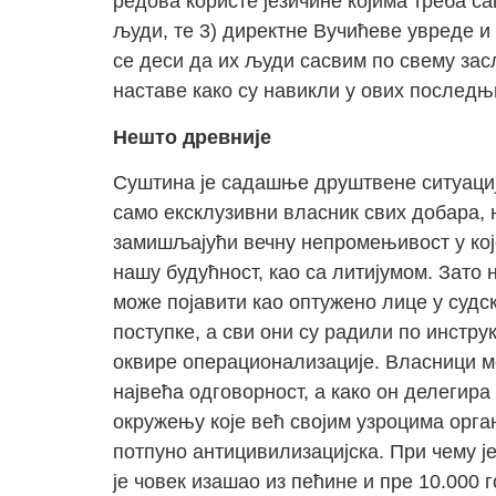
редова користе језичине којима треба с
људи, те 3) директне Вучићеве увреде и
се деси да их људи сасвим по свему зас
наставе како су навикли у ових последњи
Нешто древније
Суштина је садашње друштвене ситуаци
само ексклузивни власник свих добара, н
замишљајући вечну непромењивост у којој
нашу будућност, као са литијумом. Зато 
може појавити као оптужено лице у судс
поступке, а сви они су радили по инстру
оквире операционализације. Власници мора
највећа одговорност, а како он делегира
окружењу које већ својим узроцима орган
потпуно антицивилизацијска. При чему је
је човек изашао из пећине и пре 10.000 