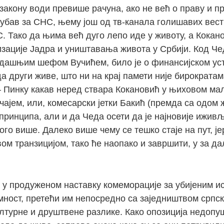
о закону води превише рачуна, ако не већ о праву и 
убав за СНС, њему још од тв-канала голишавих вест
. Тако да њима већ дуго лепо иде у животу, а Кокан
изације Јадра и уништавања живота у Србији. Код Че
тадашњим шефом Вучићем, било је о финансијском уст
да други живе, што ни на крај памети није бирократам
 Пинку какав неред ствара Кокановић у њиховом мал
чајем, или, комесарски јетки Бакић (премда са одом
 принципа, али и да Чеда осети да је најновије иж
го више. Далеко више чему се тешко стаје на пут, јер
вом транзицијом, тако ће наопако и завршити, у за да
 у продуженом наставку комеморације за убијеним ис
ност, претећи им непосредно са заједништвом српск
ултурне и друштвене разлике. Како опозиција недоп