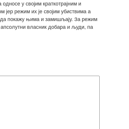
 односе у својим краткотрајним и
 јер режим их је својим убиствима а
е да покажу њима и замишљају. За режим
је апсолутни власник добара и људи, па