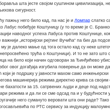
аборавља шта јесте својом суштином цивилизација, н
њихова сигурност.
у пажњу него било кад, па нас је и
Ломпар
слатко с
 Лабус побеђује Коштуницу (у то време је С. Бранко
ацији наводног успеха Лабуса против Коштунице, ком
е важнији „историјски рејтинг Вучића“ па бих да подс
му је далеко мање од тога остало кад су неке штето
непросвећено трућа о Коштуници). И то не зато што
ица на било који начин одговоран за Ђинђићево убис
 због овог догађаја изгубила поверење да он може д
 који је подршку у јавности махом само инжењерски и
е његова машинерија режима директно крива са своји
не бахатости за 15. сатрвених људи и деце под надс
ри режима и да ли се сме одсад па и у будућности у
угачије него сумануто веровати шта они раде? Тако 
огосављевића по РТС сервису за индукцију малоумно