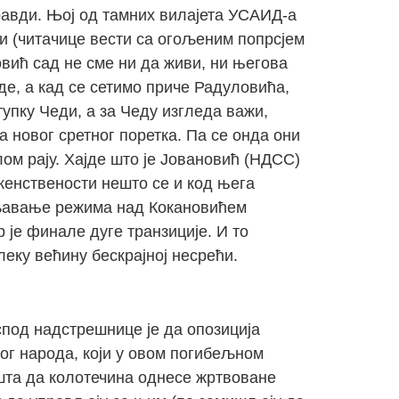
правди. Њој од тамних вилајета УСАИД-а
и (читачице вести са огољеним попрсјем
овић сад не сме ни да живи, ни његова
де, а кад се сетимо приче Радуловића,
упку Чеди, а за Чеду изгледа важи,
а новог сретног поретка. Па се онда они
ом рају. Хајде што је Јовановић (НДСС)
 женствености нешто се и код њега
ивљавање режима над Кокановићем
 је финале дуге транзиције. И то
леку већину бескрајној несрећи.
под надстрешнице је да опозиција
ог народа, који у овом погибељном
ушта да колотечина однесе жртвоване