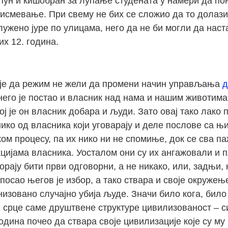
апун и кишобран за лупање студената у намери да по
 исмевање. При свему не бих се сложио да то долази
лужено јуре по улицама, него да не би могли да наст
х 12. година.
је да режим не жели да промени начин управљања
д
его је постао и власник над нама и нашим животима. 
 је он власник добара и људи. Зато овај тако лако 
нико од власника који уговарају и деле послове са њ
ком процесу, па их нико ни не спомиње, док се сва 
кцијама власника. Уосталом они су их ангажовали и 
ју бити први одговорни, а не никако, или, задњи, как
 посао његов је избор, а тако ствара и своје окружењ
изовано случајно убија људе. Значи било кога, било 
 срце саме друштвене структуре цивилизованост – си
година почео да ствара своје цивилизације које су м