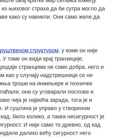
ниште овај кратки мир сећања између
 из њиховог страха да би сутра могло да
аве како су навикли. Они само желе да
руштвеном структуром
, у коме он није
У томе он види крај транзиције,
продаје странцима не само добра, него и
им као у случају надстрешнице се не
пажња троши на инжењере и техничке
плаћали, они су уговарали послове и
о чија је највећа зарада, тога је и
е. И суштина је управо у створеном
кад, било колико, а таква несигурност је
гурност. И није само то древно, од кад
у нудиле далеко већу сигурност него