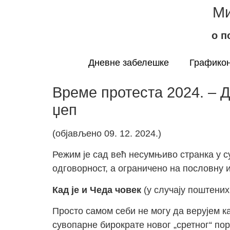
Ми
о п
Дневне забелешке
Графикон
Време протеста 2024. – Д
џеп
(објављено 09. 12. 2024.)
Режим је сад већ несумњиво странка у с
одговорност, а ограничено на пословну 
Кад је и Чеда човек
(у случају поштених
Просто самом себи не могу да верујем ка
сувопарне бирократе новог „сретног“ пор