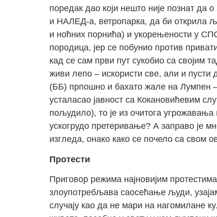
поредак дао који нешто није познат да 
и НАЛЕД-а, ветропарка, да би открила љ
и ноћних порнића) и укорењености у СПС
породица, јер се побунио против приват
кад се сам први пут сукобио са својим 
живи лепо – искористи све, али и пусти 
(ББ) прпошно и бахато жале на Лумпен –
усталасао јавност са Кокановићевим слу
пољудило), то је из очитога угрожавања
ускогрудо претеривање? А заправо је мно
изгледа, онако како се почело са свом о
Протести
Приговор режима најновијим протестима
злоупотребљава саосећање људи, узајам
случају као да не мари на нагомилане к