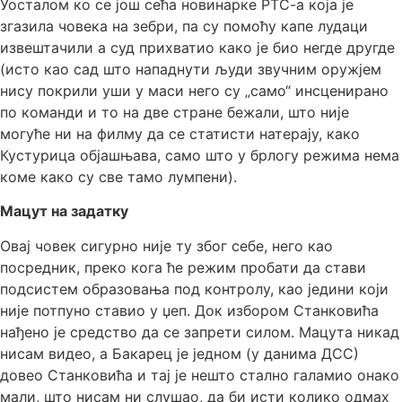
Уосталом ко се још сећа новинарке РТС-а која је
згазила човека на зебри, па су помоћу капе лудаци
извештачили а суд прихватио како је био негде другде
(исто као сад што нападнути људи звучним оружјем
нису покрили уши у маси него су „само“ инсценирано
по команди и то на две стране бежали, што није
могуће ни на филму да се статисти натерају, како
Кустурица објашњава, само што у брлогу режима нема
коме како су све тамо лумпени).
Мацут на задатку
Овај човек сигурно није ту због себе, него као
посредник, преко кога ће режим пробати да стави
подсистем образовања под контролу, као једини који
није потпуно ставио у џеп. Док избором Станковића
нађено је средство да се запрети силом. Мацута никад
нисам видео, а Бакарец је једном (у данима ДСС)
довео Станковића и тај је нешто стално галамио онако
мали, што нисам ни слушао, да би исти колико одмах