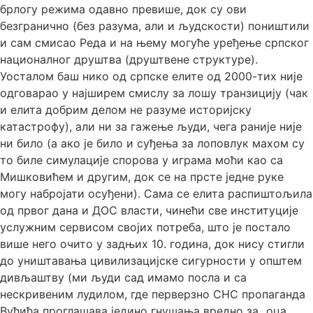
брлогу режима одавно превише, док су ови
безгранично (без разума, али и људскости) поништили
и сам смисао Реда и на њему могуће уређење српског
националног друштва (друштвене структуре).
Уосталом баш нико од српске елите од 2000-тих није
одговарао у најширем смислу за лошу транзицију (чак
и елита добрим делом не разуме историјску
катастрофу), али ни за гажење људи, чега раније није
ни било (а ако је било и суђења за лоповлук махом су
то биле симулације спорова у играма моћи као са
Мишковићем и другим, док се на прсте једне руке
могу набројати осуђени). Сама се елита распиштољила
од првог дана и ДОС власти, чинећи све институције
услужним сервисом својих потреба, што је постало
више него очито у задњих 10. година, док нису стигли
до уништавања цивилизацијске сигурности у општем
дивљаштву (ми људи сад имамо посла и са
нескривеним лудилом, где перверзно СНС пропаганда
Вућића проглашава једино гнушања вредно за „оца