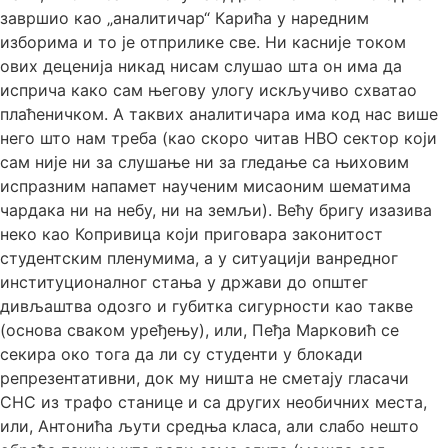
завршио као „аналитичар“ Карића у наредним
изборима и то је отприлике све. Ни касније током
ових деценија никад нисам слушао шта он има да
исприча како сам његову улогу искључиво схватао
плаћеничком. А таквих аналитичара има код нас више
него што нам треба (као скоро читав НВО сектор који
сам није ни за слушање ни за гледање са њиховим
испразним напамет наученим мисаоним шематима
чардака ни на небу, ни на земљи). Већу бригу изазива
неко као Копривица који приговара законитост
студентским пленумима, а у ситуацији ванредног
институционалног стања у држави до општег
дивљаштва одозго и губитка сигурности као такве
(основа сваком уређењу), или, Пеђа Марковић се
секира око тога да ли су студенти у блокади
репрезентативни, док му ништа не сметају гласачи
СНС из трафо станице и са других необичних места,
или, Антонића љути средња класа, али слабо нешто