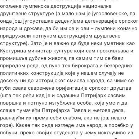
огољене лумпенска деструкција националне
друштвене структуре (а мало нам је југословенске, па
онда још југоусташке деценијама дегенерације српског
народа и државе, да би им се и ови – лумпени коначно
придружили потпуном деструкцијом друштвене
структуре). Зато је и важно да буде неки уметник као
Кустурица министар културе који сам проживљава и
промишља дубине живота, па самим тим се бави
природом реда, од пуко тек бирократа и безвредних
политичких конструкција које у нашем случају не
досежу ни до историјског смисла народа, са чиме се
губи свака савремена оријентација српског друштва
(шта тек рећи кад је и садашњи Патријарх сасвим
површна и потпуно изгубљена особа, која уме и да
слаже тумачећи Патријарха Павла и његова дела,
равнајући их према себи слабом, ако не још нешто
горе). Какве тек онда изгледе има народ, а посебно у
побуни, преко својих студената у чему искључиво из