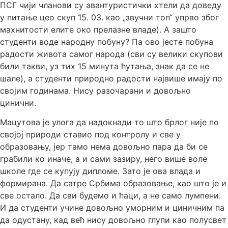
ПСГ чији чланови су авантуристички хтели да доведу
у питање цео скуп 15. 03. као „звучни топ“ упрво због
махнитости елите око прелазне владе). А зашто
студенти воде народну побуну? Па ово јесте побуна
радости живота самог народа (сви су велики скупови
били такви, уз тих 15 минута ћутања, знак да се не
шале), а студенти природно радости највише имају по
својим годинама. Нису разочарани и довољно
цинични.
Мацутова је улога да надокнади то што брлог није по
својој природи ставио под контролу и све у
образовању, јер тамо нема довољно пара да би се
грабили ко иначе, а и сами зазиру, него више воле
школе где се купују дипломе. Зато је ова влада и
формирана. Да сатре Србима образовање, као што је и
све остало. Да сви будемо и ћаци, а не само лумпени.
И да студенти учине довољно уморним и циничним па
да одустану, кад већ нису довољно глупи као полусвет