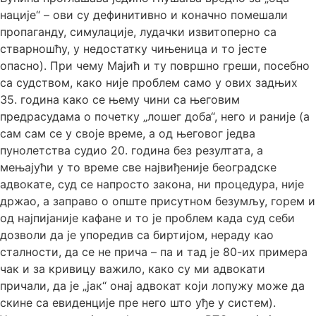
нације“ – ови су дефинитивно и коначно помешали
пропаганду, симулације, лудачки извитоперно са
стварношћу, у недостатку чињеница и то јесте
опасно). При чему Мајић и ту површно греши, посебно
са судством, како није проблем само у ових задњих
35. година како се њему чини са његовим
предрасудама о почетку „лошег доба“, него и раније (а
сам сам се у своје време, а од његовог једва
пунолетства судио 20. година без резултата, а
мењајући у то време све највиђеније београдске
адвокате, суд се напросто закона, ни процедура, није
држао, а заправо о опште присутном безумљу, горем и
од најпијаније кафане и то је проблем када суд себи
дозволи да је упоредив са биртијом, нераду као
сталности, да се не прича – па и тад је 80-их примера
чак и за кривицу важило, како су ми адвокати
причали, да је „јак“ онај адвокат који лопужу може да
скине са евиденције пре него што уђе у систем).