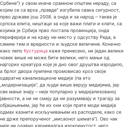
Србине“) у свом иначе срамном општем нераду, са
којим се са врха „правде“ изгубила свака сигурност,
прво државе још 2008. а онда и за народ – таква је
српска елита, ништаци за које важи плати и клати, са
којима је Србија прво постала провинција, онда
периферија и на крају не-место у одсуству Реда, а
самим тим и вредности и људске величине. Коначно
како лепо
Кустурица
каже пренесено, ни један велики
човек више не може бити велики, него мањи од
најгорих креатура које је дно овог друштва изродило,
а брлог двора лумпена промовисао кроз своје
одвратне канализационе медије (па ето
„модернизације“, да људи више верују медијима, јер
све мање знају – није популарно у медијализованој
јавности, а ни не смеју да ни разумевају и трагају за
објашњењем, јер ће их они који прате моде медија
одмах казнити искључивањем из расподеле, како се
не држе препорученог „мисаоног шемата“). Ово чак
није ни одавно карневалска изокренутост, него