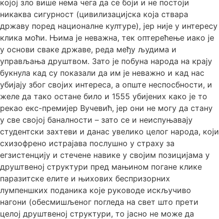
којој зло више нема чега да се боји и не постоји
никаква сигурност (цивилизацијска која ствара
државу поред националне културе), јер није у интересу
клика моћи. Њима је неважна, тек оптерећење иако је
у основи сваке државе, реда међу људима и
управљања друштвом. Зато је побуна народа на крају
букнула кад су показали да им је неважно и кад нас
убијају због својих интереса, а опште неспосбности, и
желе да тако остане било и 1555 убијених како је то
рекао екс-премијер Вучевић, јер они не могу да стану
у све својој баналности – зато се и неиспуњавају
студентски захтеви и данас увелико целог народа, који
схизофрено истрајава послушно у страху за
егзистенцију и стечене навике у својим позицијама у
друштвеној структури пред мањином погане клике
паразитске елите и њихових беспризорних
лумпеншких поданика које руководе искључиво
нагони (обесмишљеног погледа на свет што прети
целој друштвеној структури, то јасно не може да