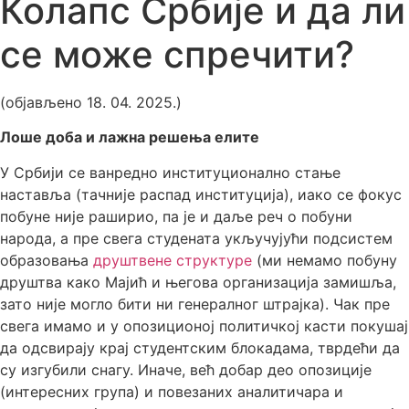
Колапс Србије и да ли
се може спречити?
(објављено 18. 04. 2025.)
Лоше доба и лажна решења елите
У Србији се ванредно институционално стање
наставља (тачније распад институција), иако се фокус
побуне није раширио, па је и даље реч о побуни
народа, а пре свега студената укључујући подсистем
образовања
друштвене структуре
(ми немамо побуну
друштва како Мајић и његова организација замишља,
зато није могло бити ни генералног штрајка). Чак пре
свега имамо и у опозиционој политичкој касти покушај
да одсвирају крај студентским блокадама, тврдећи да
су изгубили снагу. Иначе, већ добар део опозиције
(интересних група) и повезаних аналитичара и