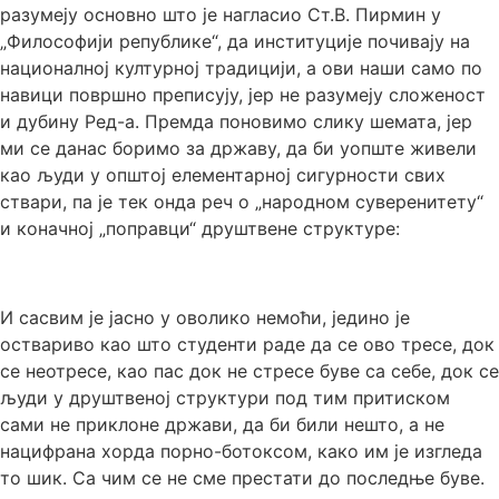
разумеју основно што је нагласио Ст.В. Пирмин у
„Философији републике“, да институције почивају на
националној културној традицији, а ови наши само по
навици површно преписују, јер не разумеју сложеност
и дубину Ред-а. Премда поновимо слику шемата, јер
ми се данас боримо за државу, да би уопште живели
као људи у општој елементарној сигурности свих
ствари, па је тек онда реч о „народном суверенитету“
и коначној „поправци“ друштвене структуре:
И сасвим је јасно у оволико немоћи, једино је
оствариво као што студенти раде да се ово тресе, док
се неотресе, као пас док не стресе буве са себе, док се
људи у друштвеној структури под тим притиском
сами не приклоне држави, да би били нешто, а не
нацифрана хорда порно-ботоксом, како им је изгледа
то шик. Са чим се не сме престати до последње буве.