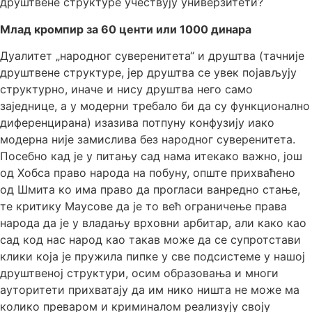
друштвене структуре учествују универзитети?
Млад кромпир за 60 центи или 1000 динара
Дуалитет „народног суверенитета“ и друштва (тачније
друштвене структуре, јер друштва се увек појављују
структурно, иначе и нису друштва него само
заједнице, а у модерни требало би да су функционално
диференцирана) изазива потпуну конфузију иако
модерна није замислива без народног суверенитета.
Посебно кад је у питању сад нама итекако важно, још
од Хобса право народа на побуну, опште прихваћено
од Шмита ко има право да прогласи ванредно стање,
те критику Маусове да је то већ ограничење права
народа да је у владању врховни арбитар, али како као
сад код нас народ као такав може да се супротстави
клики која је пружила пипке у све подсистеме у нашој
друштвеној структури, осим образовања и многи
ауторитети прихватају да им нико ништа не може ма
колико преваром и криминалом реализују своју