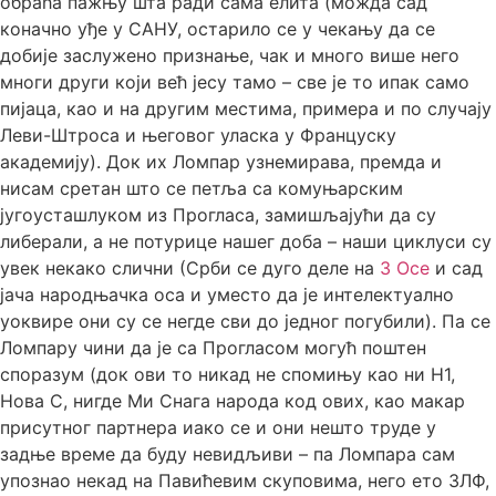
обраћа пажњу шта ради сама елита (можда сад
коначно уђе у САНУ, остарило се у чекању да се
добије заслужено признање, чак и много више него
многи други који већ јесу тамо – све је то ипак само
пијаца, као и на другим местима, примера и по случају
Леви-Штроса и његовог уласка у Француску
академију). Док их Ломпар узнемирава, премда и
нисам сретан што се петља са комуњарским
југоусташлуком из Прогласа, замишљајући да су
либерали, а не потурице нашег доба – наши циклуси су
увек некако слични (Срби се дуго деле на
3 Осе
и сад
јача народњачка оса и уместо да је интелектуално
уоквире они су се негде сви до једног погубили). Па се
Ломпару чини да је са Прогласом могућ поштен
споразум (док ови то никад не спомињу као ни Н1,
Нова С, нигде Ми Снага народа код ових, као макар
присутног партнера иако се и они нешто труде у
задње време да буду невидљиви – па Ломпара сам
упознао некад на Павићевим скуповима, него ето ЗЛФ,