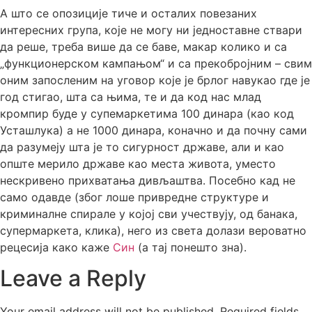
А што се опозиције тиче и осталих повезаних
интересних група, које не могу ни једноставне ствари
да реше, треба више да се баве, макар колико и са
„функционерском кампањом“ и са прекобројним – свим
оним запосленим на уговор које је брлог навукао где је
год стигао, шта са њима, те и да код нас млад
кромпир буде у супемаркетима 100 динара (као код
Усташлука) а не 1000 динара, коначно и да почну сами
да разумеју шта је то сигурност државе, али и као
опште мерило државе као места живота, уместо
нескривено прихватања дивљаштва. Посебно кад не
само одавде (због лоше привредне структуре и
криминалне спирале у којој сви учествују, од банака,
супермаркета, клика), него из света долази вероватно
рецесија како каже
Син
(а тај понешто зна).
Leave a Reply
Your email address will not be published.
Required fields