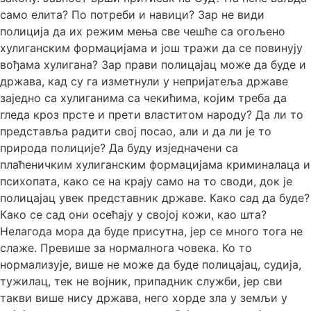
само елита? По потреби и навици? Зар не види
полиција да их режим мења све чешће са огољено
хулиганским формацијама и још тражи да се повинују
вођама хулигана? Зар прави полицајац може да буде и
држава, кад су га изметнули у непријатеља државе
заједно са хулиганима са чекићима, којим треба да
гледа кроз прсте и прети властитом народу? Да ли то
представља радити свој посао, али и да ли је то
природа полиције? Да буду изједначени са
плаћеничким хулиганским формацијама криминалаца и
психопата, како се на крају само на то своди, док је
полицајац увек представник државе. Како сад да буде?
Како се сад они осећају у својој кожи, као шта?
Нелагода мора да буде присутна, јер се много тога не
слаже. Превише за нормалнога човека. Ко то
нормализује, више не може да буде полицајац, судија,
тужилац, тек не војник, припадник служби, јер сви
такви више нису држава, него хорде зла у земљи у