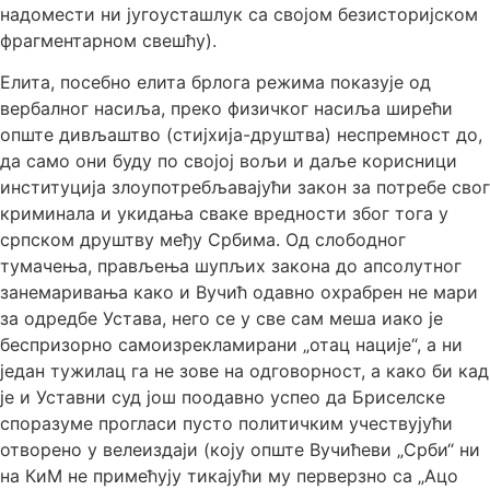
надомести ни југоусташлук са својом безисторијском
фрагментарном свешћу).
Елита, посебно елита брлога режима показује од
вербалног насиља, преко физичког насиља ширећи
опште дивљаштво (стијхија-друштва) неспремност до,
да само они буду по својој вољи и даље корисници
институција злоупотребљавајући закон за потребе свог
криминала и укидања сваке вредности због тога у
српском друштву међу Србима. Од слободног
тумачења, прављења шупљих закона до апсолутног
занемаривања како и Вучић одавно охрабрен не мари
за одредбе Устава, него се у све сам меша иако је
беспризорно самоизрекламирани „отац нације“, а ни
један тужилац га не зове на одговорност, а како би кад
је и Уставни суд још поодавно успео да Бриселске
споразуме прогласи пусто политичким учествујући
отворено у велеиздаји (коју опште Вучићеви „Срби“ ни
на КиМ не примећују тикајући му перверзно са „Ацо