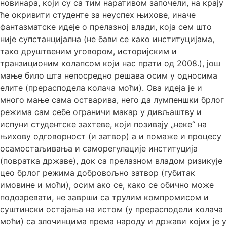
новинара, који су са тим наративом започели, на крају
ће окривити студенте за неуспех њихове, иначе
фантазматске идеје о прелазној влади, која сем што
није супстанцијална (не бави се како институцијама,
тако друштвеним уговором, историјским и
транзиционим колапсом који нас прати од 2008.), још
мање било шта непосредно решава осим у односима
елите (прерасподела колача моћи). Ова идеја је и
много мање сама остварива, него да лумпеншки брлог
режима сам себе ограничи макар у дивљаштву и
испуни студентске захтеве, који позивају „неке“ на
њихову одговорност (и затвор) а и помаже и процесу
осамостаљивања и саморегулације институција
(повратка државе), док са прелазном владом ризикује
цео брлог режима добровољно затвор (губитак
имовине и моћи), осим ако се, како се обично може
подозревати, не заврши са трулим компромисом и
суштински остајања на истом (у прерасподели колача
моћи) са злочинцима према народу и држави којих је у