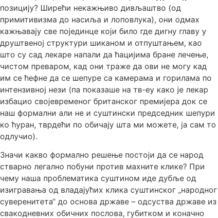
позицију? Ширећи некажњиво дивљаштво (од
примитивизма до насиља и лоповлука), они одмах
кажњавају све појединце који било где дигну главу у
друштвеној структури шиканом и отпуштањем, као
што су сад лекаре напали да ћацијима бране лечење,
чистом преваром, кад они траже да ови не могу кад
им се ћефне да се шепуре са камерама и горилама по
интензивној нези (па показаше на тв-еу како је лекар
избацио својевременог британског премијера док се
наш формални али не и суштински председник шепури
ко ћуран, тврдећи по обичају шта ми можете, ја сам то
одлучио).
Значи какво формално решење постоји да се народ
стварно легално побуни против махните клике? При
чему наша проблематика суштином иде дубље од
изигравања од владајућих клика суштинског „народног
суверенитета“ до основа државе – одсуства државе из
свакодневних обичних послова, губитком и коначно