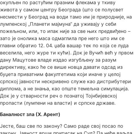
окупљен по растућим празним флекама у ткиву
живота у самом центру Београда (што се полусвет
несмести у Београд на води тамо им је природније, на
лумпенској „Планети мајмуна“ да уживају у себи
пожељном, или, то ипак није за све њих предвиђено –
зато је онолика маса одмаглила пре него што им се
главни обратио 12. 04. џаба вашар тек по која се луда
веселила, него журе ти кући). Док је Вучић већ у првом
дану Мацутове владе издао изгубљену за разум
директиву, како ће се више новца давати одсад из
буџета приватним факултетима који иначе у целој
српској јавности нескривено служе као дистрибутери
диплома, а не знања, као опште темељна симулација.
Док је у стварности реч о познатој Тојнбијевској
пропасти (лумпени на власти) и српске државе.
Баналност зла (Х. Арент)
Јесте, баш све по закону? Само раде свој посао по
закону. Јавност врши притисак на Суд? Па неће ваљда