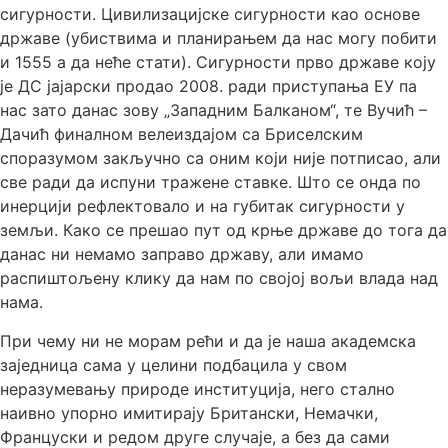
сигурности. Цивилизацијске сигурности као основе
државе (убиствима и планирањем да нас могу побити
и 1555 а да неће стати). Сигурности прво државе коју
је ДС јајарски продао 2008. ради приступања ЕУ па
нас зато данас зову „Западним Балканом“, те Вучић –
Дачић финалном велеиздајом са Бриселским
споразумом закључно са оним који није потписао, али
све ради да испуни тражене ставке. Што се онда по
инерцији рефлектовало и на губитак сигурности у
земљи. Како се прешао пут од крње државе до тога да
данас ни немамо заправо државу, али имамо
распиштољену клику да нам по својој вољи влада над
нама.
При чему ни не морам рећи и да је наша академска
заједница сама у целини подбацила у свом
неразумевању природе институција, него стално
наивно упорно имитирају Британски, Немачки,
Француски и редом друге случаје, а без да сами