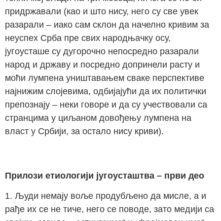
придржавали (као и што нису, него су све увек
разарали – иако сам склон да начелно кривим за
неуспех Срба пре свих народњачку осу,
југоусташе су дугорочно непосредно разарали
народ и државу и посредно допринели расту и
моћи лумпена уништавањем сваке перспективе
најнижим слојевима, одбијајући да их политички
препознају – неки говоре и да су учествовали са
странцима у циљаном довођењу лумпена на
власт у Србији, за остало нису криви).
Прилози етиологији југоусташтва – први део
1. Људи немају воље продубљено да мисле, а и
рађе их се не тиче, него се поводе, зато медији са