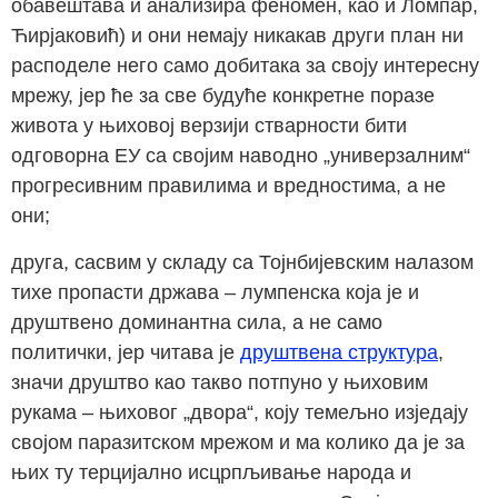
обавештава и анализира феномен, као и Ломпар,
Ћирјаковић) и они немају никакав други план ни
расподеле него само добитака за своју интересну
мрежу, јер ће за све будуће конкретне поразе
живота у њиховој верзији стварности бити
одговорна ЕУ са својим наводно „универзалним“
прогресивним правилима и вредностима, а не
они;
друга, сасвим у складу са Тојнбијевским налазом
тихе пропасти држава – лумпенска која је и
друштвено доминантна сила, а не само
политички, јер читава је
друштвена структура
,
значи друштво као такво потпуно у њиховим
рукама – њиховог „двора“, коју темељно изједају
својом паразитском мрежом и ма колико да је за
њих ту терцијално исцрпљивање народа и