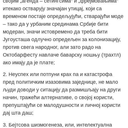
својим „агенда – сетингсима“ и „фрејмовањима“
итекако остварују значајан утицај, који са
временом постаје опредељујући, стварајући моде
– тако да у урбаним срединама Србије бити
модеран, значи истовремено да треба бити
Југоусташа одлучно опредељен за колонизацију,
против свега народног, али зато радо на
Октобарфесту навлаче баварску ношњу (трахтл)
ако имају да је плате;
2. Неуспех или потпуни крах па и катастрофа
пред политичким изазовима заједнице, не мало
људи доводи у ситацију да размишљају на други
начин, тражећи алтернативе, о својој користи,
препуштајући се малодушности и личној користи
дај шта даш;
3. Бејтсова шизмогенеза, или, интелектуална