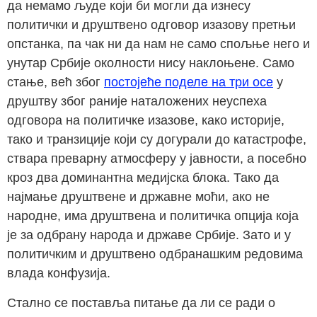
да немамо људе који би могли да изнесу
политички и друштвено одговор изазову претњи
опстанка, па чак ни да нам не само спољње него и
унутар Србије околности нису наклоњене. Само
стање, већ због
постојеће поделе на три осе
у
друштву због раније наталожених неуспеха
одговора на политичке изазове, како историје,
тако и транзиције који су догурали до катастрофе,
ствара преварну атмосферу у јавности, а посебно
кроз два доминантна медијска блока. Тако да
најмање друштвене и државне моћи, ако не
народне, има друштвена и политичка опција која
је за одбрану народа и државе Србије. Зато и у
политичким и друштвено одбранашким редовима
влада конфузија.
Стално се поставља питање да ли се ради о