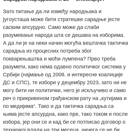
Зато питање да ли између народњака и
југоусташа може бити стратешке сарадње јесте
сасвим апсурдно. Само може да слаби
разумевање народа шта се дешава на изборима.
А да ли је на неки начин могућа вештачка тактичка
сарадња из процесних потреба због
покварењаштва и моћи лумпена? Прво треба
разумети, како нема одавно политичког система у
Србији (најмање од 2008. и интересне коалиције
ДС и СПС), те избори у децембру 2023, зато ни не
могу бити ни политички, него је искључиво и само
реч о прикривеном грађанском рату на „кутијама и
по медијима“. Тако и да тактичка сарадња са
њима јесте апсурдна, како пре, тако током и после
избора, јер они се и кад би се потписао договор о
техничкој влади на три месеца, ничега се не би