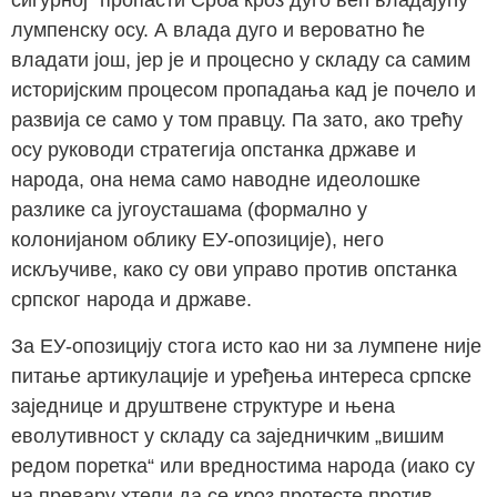
сигурној“ пропасти Срба кроз дуго већ владајућу
лумпенску осу. А влада дуго и вероватно ће
владати још, јер је и процесно у складу са самим
историјским процесом пропадања кад је почело и
развија се само у том правцу. Па зато, ако трећу
осу руководи стратегија опстанка државе и
народа, она нема само наводне идеолошке
разлике са југоусташама (формално у
колонијаном облику ЕУ-опозиције), него
искључиве, како су ови управо против опстанка
српског народа и државе.
За ЕУ-опозицију стога исто као ни за лумпене није
питање артикулације и уређења интереса српске
заједнице и друштвене структуре и њена
еволутивност у складу са заједничким „вишим
редом поретка“ или вредностима народа (иако су
на превару хтели да се кроз протесте против