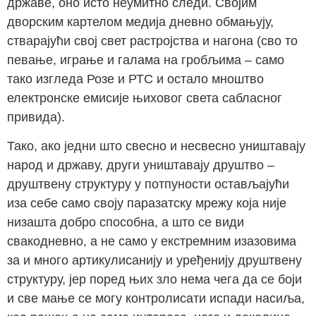
државе, оно исто неумитно следи. Својим
дворским картелом медија дневно обмањују,
стварајући свој свет растројства и нагона (сво то
певање, играње и галама на гробљима – само
тако изгледа Розе и РТС и остало мноштво
електронске емисије њиховог света сабласног
привида).
Тако, ако једни што свесно и несвесно уништавају
народ и државу, други уништавају друштво –
друштвену структуру у потпуности остављајући
иза себе само своју паразатску мрежу која није
низашта добро способна, а што се види
свакодневно, а не само у екстремним изазовима
за и много артикулисанију и уређенију друштвену
структуру, јер поред њих зло нема чега да се боји
и све мање се могу контролисати испади насиља,