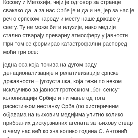
Косову и Метохији, чији је одговор за странце
свакако да, а за нас Србе је и да и не, јер за нас је
реч о српском народу и месту наше државе у
свету. Ту не може бити илузије, иако медији
стално стварају преварну атмосферу у јавности.
При том се формирао катастрофални распоред
моћи три осе:
једна оса која почива на дугом раду
денационализације и релативизације српске
државности – југоусташка, која тежи по неком
искључиво за јавност гротескном „бон сенсу“
колонизацији Србије и ни мање од тога
расистичком нестанку Срба (по хистеричним
објавама на њиховим медијима упитно колико
прибраних дискурзивних агената за њихову ствар
о чему нас већ ко зна колико година С. Антонић