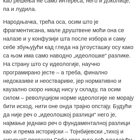
као решења не само интереса, него и доколице,
па и лудила.
Народњачка, трећа оса, осим што је
фрагментисана, мале друштвене моћи она се
налазе и у конфузији шта после избора и саму
себе збуњујући кад гледа на југоусташку осу како
са њом има само наводно „идеолошке“ разлике.
На страну што су идеологије, научно
програмирано јесте – а треба, финално
недоказиве и неоствариве, јер нормативно и
каузално скоро никад нису у складу, па осим
силом – револуцијом норме идеологије не морају
бити исход, нити оне онда трајно опстају. Будући
да није реч о „идеолошкој разлици“ него је,
најмање једнако реч о фундаменталној разлици
као и према историјски – Тојнбијевски „тихој и