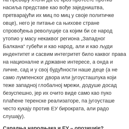
насиља представе као вође заједништва,
претварајући их миц по миц у своје политичке
овце), него је питање са њихове стране
спровођења револуције са којим би се народ
утопио у масу некаквог региона „Западног
Балкана“ губећи и као народ, али и као људи
индентитет и сасвим интегритет било каквог права
на националне и државне интересе, а онда и
личне, сад и у свој будућности наше деце (а не
само лумпенског двора или југоусташлука који
теже западној глобалној мрежи, додуше досад
безуспешно, јер их очито виде само као пуко
плаћене теренске реализаторе, па југоусташе
често кукају против ЕУ бирократа, али радо
слушају).
Сарадња народњака и ЕУ – опозиције?