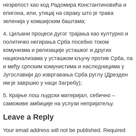
незрелост као код Радомира Константиновића и
епигона, или, утицај на свраку што је трава
зеленија у комшијским баштама;
4. Циљани процеси дугог трајања као културно и
политичко негирања Срба посебно током
комунизма и релизације усташког и других
национализама у усташком кључу против Срба, па
и међу српским комунистима и наследницима у
Југославији до извргавања Срба руглу (Дрезден
им је завршио у наци Загребу);
5. Крајње лош људски материјал, себично –
саможиве амбиције на услузи непријатељу.
Leave a Reply
Your email address will not be published.
Required