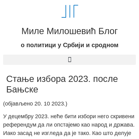
Миле Милошевић Блог
о политици у Србији и сродном
Стање избора 2023. после
Бањске
(објављено 20. 10 2023.)
У децембру 2023. неће бити избори него скривени
референдум да ли опстајемо као народ и држава.
Иако засад не изгледа да је тако. Као што делује